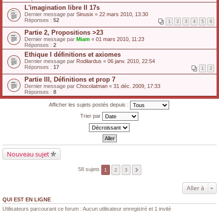
L'imagination libre II 17s
Dernier message par
Sinusix
«
22 mars 2010, 13:30
Réponses :
52
1
2
3
4
5
6
Partie 2, Propositions >23
Dernier message par
Miam
«
01 mars 2010, 11:23
Réponses :
2
Ethique I définitions et axiomes
Dernier message par
Rodilardus
«
06 janv. 2010, 22:54
Réponses :
17
1
2
Partie III, Définitions et prop 7
Dernier message par
Chocolatman
«
31 déc. 2009, 17:33
Réponses :
8
Afficher les sujets postés depuis :
Trier par
Nouveau sujet
58 sujets
1
2
3
Aller à
QUI EST EN LIGNE
Utilisateurs parcourant ce forum : Aucun utilisateur enregistré et 1 invité