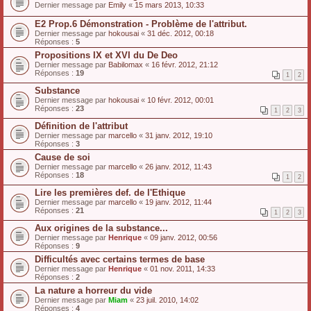
Dernier message par
Emily
«
15 mars 2013, 10:33
E2 Prop.6 Démonstration - Problème de l'attribut.
Dernier message par
hokousai
«
31 déc. 2012, 00:18
Réponses :
5
Propositions IX et XVI du De Deo
Dernier message par
Babilomax
«
16 févr. 2012, 21:12
Réponses :
19
1
2
Substance
Dernier message par
hokousai
«
10 févr. 2012, 00:01
Réponses :
23
1
2
3
Définition de l'attribut
Dernier message par
marcello
«
31 janv. 2012, 19:10
Réponses :
3
Cause de soi
Dernier message par
marcello
«
26 janv. 2012, 11:43
Réponses :
18
1
2
Lire les premières def. de l'Ethique
Dernier message par
marcello
«
19 janv. 2012, 11:44
Réponses :
21
1
2
3
Aux origines de la substance...
Dernier message par
Henrique
«
09 janv. 2012, 00:56
Réponses :
9
Difficultés avec certains termes de base
Dernier message par
Henrique
«
01 nov. 2011, 14:33
Réponses :
2
La nature a horreur du vide
Dernier message par
Miam
«
23 juil. 2010, 14:02
Réponses :
4