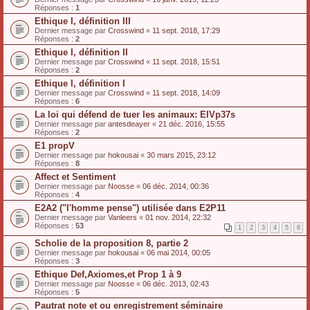
Réponses :
1
Ethique I, définition III
Dernier message par
Crosswind
«
11 sept. 2018, 17:29
Réponses :
2
Ethique I, définition II
Dernier message par
Crosswind
«
11 sept. 2018, 15:51
Réponses :
2
Ethique I, définition I
Dernier message par
Crosswind
«
11 sept. 2018, 14:09
Réponses :
6
La loi qui défend de tuer les animaux: EIVp37s
Dernier message par
antesdeayer
«
21 déc. 2016, 15:55
Réponses :
2
E1 propV
Dernier message par
hokousai
«
30 mars 2015, 23:12
Réponses :
8
Affect et Sentiment
Dernier message par
Noosse
«
06 déc. 2014, 00:36
Réponses :
4
E2A2 ("l'homme pense") utilisée dans E2P11
Dernier message par
Vanleers
«
01 nov. 2014, 22:32
Réponses :
53
1
2
3
4
5
6
Scholie de la proposition 8, partie 2
Dernier message par
hokousai
«
06 mai 2014, 00:05
Réponses :
3
Ethique Def,Axiomes,et Prop 1 à 9
Dernier message par
Noosse
«
06 déc. 2013, 02:43
Réponses :
5
Pautrat note et ou enregistrement séminaire