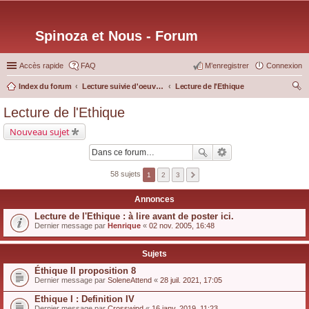
Spinoza et Nous - Forum
Accès rapide
FAQ
M’enregistrer
Connexion
Index du forum
Lecture suivie d'oeuvres particulières
Lecture de l'Ethique
ec
Lecture de l'Ethique
her
Nouveau sujet
ch
er
58 sujets
1
2
3
Annonces
Lecture de l'Ethique : à lire avant de poster ici.
Dernier message par
Henrique
«
02 nov. 2005, 16:48
Sujets
Éthique II proposition 8
Dernier message par
SoleneAttend
«
28 juil. 2021, 17:05
Ethique I : Definition IV
Dernier message par
Crosswind
«
16 janv. 2019, 11:23