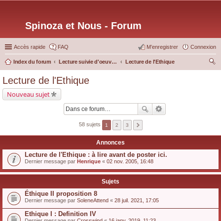
Spinoza et Nous - Forum
Accès rapide
FAQ
M’enregistrer
Connexion
Index du forum
Lecture suivie d'oeuvres particulières
Lecture de l'Ethique
ec
Lecture de l'Ethique
her
Nouveau sujet
ch
er
58 sujets
1
2
3
Annonces
Lecture de l'Ethique : à lire avant de poster ici.
Dernier message par
Henrique
«
02 nov. 2005, 16:48
Sujets
Éthique II proposition 8
Dernier message par
SoleneAttend
«
28 juil. 2021, 17:05
Ethique I : Definition IV
Dernier message par
Crosswind
«
16 janv. 2019, 11:23