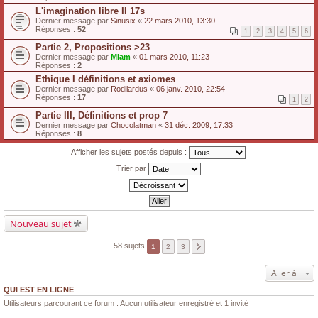
L'imagination libre II 17s
Dernier message par
Sinusix
«
22 mars 2010, 13:30
Réponses :
52
1
2
3
4
5
6
Partie 2, Propositions >23
Dernier message par
Miam
«
01 mars 2010, 11:23
Réponses :
2
Ethique I définitions et axiomes
Dernier message par
Rodilardus
«
06 janv. 2010, 22:54
Réponses :
17
1
2
Partie III, Définitions et prop 7
Dernier message par
Chocolatman
«
31 déc. 2009, 17:33
Réponses :
8
Afficher les sujets postés depuis :
Trier par
Nouveau sujet
58 sujets
1
2
3
Aller à
QUI EST EN LIGNE
Utilisateurs parcourant ce forum : Aucun utilisateur enregistré et 1 invité