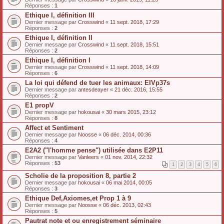
Réponses :
1
Ethique I, définition III
Dernier message par
Crosswind
«
11 sept. 2018, 17:29
Réponses :
2
Ethique I, définition II
Dernier message par
Crosswind
«
11 sept. 2018, 15:51
Réponses :
2
Ethique I, définition I
Dernier message par
Crosswind
«
11 sept. 2018, 14:09
Réponses :
6
La loi qui défend de tuer les animaux: EIVp37s
Dernier message par
antesdeayer
«
21 déc. 2016, 15:55
Réponses :
2
E1 propV
Dernier message par
hokousai
«
30 mars 2015, 23:12
Réponses :
8
Affect et Sentiment
Dernier message par
Noosse
«
06 déc. 2014, 00:36
Réponses :
4
E2A2 ("l'homme pense") utilisée dans E2P11
Dernier message par
Vanleers
«
01 nov. 2014, 22:32
Réponses :
53
1
2
3
4
5
6
Scholie de la proposition 8, partie 2
Dernier message par
hokousai
«
06 mai 2014, 00:05
Réponses :
3
Ethique Def,Axiomes,et Prop 1 à 9
Dernier message par
Noosse
«
06 déc. 2013, 02:43
Réponses :
5
Pautrat note et ou enregistrement séminaire