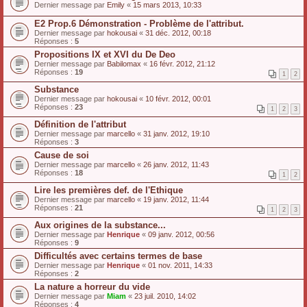
Dernier message par
Emily
«
15 mars 2013, 10:33
E2 Prop.6 Démonstration - Problème de l'attribut.
Dernier message par
hokousai
«
31 déc. 2012, 00:18
Réponses :
5
Propositions IX et XVI du De Deo
Dernier message par
Babilomax
«
16 févr. 2012, 21:12
Réponses :
19
1
2
Substance
Dernier message par
hokousai
«
10 févr. 2012, 00:01
Réponses :
23
1
2
3
Définition de l'attribut
Dernier message par
marcello
«
31 janv. 2012, 19:10
Réponses :
3
Cause de soi
Dernier message par
marcello
«
26 janv. 2012, 11:43
Réponses :
18
1
2
Lire les premières def. de l'Ethique
Dernier message par
marcello
«
19 janv. 2012, 11:44
Réponses :
21
1
2
3
Aux origines de la substance...
Dernier message par
Henrique
«
09 janv. 2012, 00:56
Réponses :
9
Difficultés avec certains termes de base
Dernier message par
Henrique
«
01 nov. 2011, 14:33
Réponses :
2
La nature a horreur du vide
Dernier message par
Miam
«
23 juil. 2010, 14:02
Réponses :
4