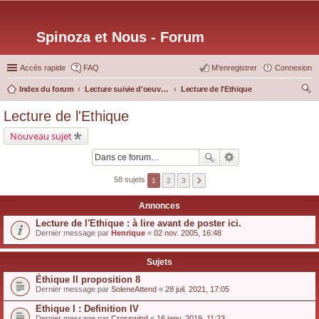
Spinoza et Nous - Forum
Accès rapide
FAQ
M’enregistrer
Connexion
Index du forum
Lecture suivie d'oeuvres particulières
Lecture de l'Ethique
ec
Lecture de l'Ethique
her
Nouveau sujet
ch
er
58 sujets
1
2
3
Annonces
Lecture de l'Ethique : à lire avant de poster ici.
Dernier message par
Henrique
«
02 nov. 2005, 16:48
Sujets
Éthique II proposition 8
Dernier message par
SoleneAttend
«
28 juil. 2021, 17:05
Ethique I : Definition IV
Dernier message par
Crosswind
«
16 janv. 2019, 11:23