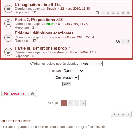
L'imagination libre II 17s
Dernier message par
Sinusix
«
22 mars 2010, 13:30
Réponses :
52
1
2
3
4
5
6
Partie 2, Propositions >23
Dernier message par
Miam
«
01 mars 2010, 11:23
Réponses :
2
Ethique I définitions et axiomes
Dernier message par
Rodilardus
«
06 janv. 2010, 22:54
Réponses :
17
1
2
Partie III, Définitions et prop 7
Dernier message par
Chocolatman
«
31 déc. 2009, 17:33
Réponses :
8
Afficher les sujets postés depuis :
Trier par
Nouveau sujet
58 sujets
1
2
3
Aller à
QUI EST EN LIGNE
Utilisateurs parcourant ce forum : Aucun utilisateur enregistré et 4 invités