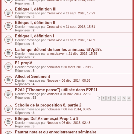
Réponses :
1
Ethique I, définition III
Dernier message par
Crosswind
«
11 sept. 2018, 17:29
Réponses :
2
Ethique I, définition II
Dernier message par
Crosswind
«
11 sept. 2018, 15:51
Réponses :
2
Ethique I, définition I
Dernier message par
Crosswind
«
11 sept. 2018, 14:09
Réponses :
6
La loi qui défend de tuer les animaux: EIVp37s
Dernier message par
antesdeayer
«
21 déc. 2016, 15:55
Réponses :
2
E1 propV
Dernier message par
hokousai
«
30 mars 2015, 23:12
Réponses :
8
Affect et Sentiment
Dernier message par
Noosse
«
06 déc. 2014, 00:36
Réponses :
4
E2A2 ("l'homme pense") utilisée dans E2P11
Dernier message par
Vanleers
«
01 nov. 2014, 22:32
Réponses :
53
1
2
3
4
5
6
Scholie de la proposition 8, partie 2
Dernier message par
hokousai
«
06 mai 2014, 00:05
Réponses :
3
Ethique Def,Axiomes,et Prop 1 à 9
Dernier message par
Noosse
«
06 déc. 2013, 02:43
Réponses :
5
Pautrat note et ou enregistrement séminaire