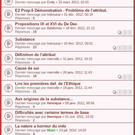
Dernier message par
Emily
«
15 mars 2013, 10:33
E2 Prop.6 Démonstration - Problème de l'attribut.
Dernier message par
hokousai
«
31 déc. 2012, 00:18
Réponses :
5
Propositions IX et XVI du De Deo
Dernier message par
Babilomax
«
16 févr. 2012, 21:12
Réponses :
19
1
2
Substance
Dernier message par
hokousai
«
10 févr. 2012, 00:01
Réponses :
23
1
2
3
Définition de l'attribut
Dernier message par
marcello
«
31 janv. 2012, 19:10
Réponses :
3
Cause de soi
Dernier message par
marcello
«
26 janv. 2012, 11:43
Réponses :
18
1
2
Lire les premières def. de l'Ethique
Dernier message par
marcello
«
19 janv. 2012, 11:44
Réponses :
21
1
2
3
Aux origines de la substance...
Dernier message par
Henrique
«
09 janv. 2012, 00:56
Réponses :
9
Difficultés avec certains termes de base
Dernier message par
Henrique
«
01 nov. 2011, 14:33
Réponses :
2
La nature a horreur du vide
Dernier message par
Miam
«
23 juil. 2010, 14:02
Réponses :
4