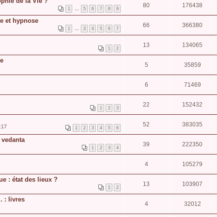
phie de la Vie ?
80
176438
1
…
5
6
7
8
9
e et hypnose
66
366380
1
…
3
4
5
6
7
13
134065
1
2
le
5
35859
6
71469
22
152432
1
2
3
52
383035
:17
1
2
3
4
5
6
 vedanta
39
222350
1
2
3
4
4
105279
e : état des lieux ?
13
103907
1
2
 : livres
4
32012