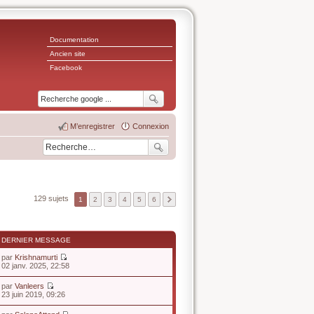
Documentation
Ancien site
Facebook
M’enregistrer
Connexion
129 sujets
1
2
3
4
5
6
DERNIER MESSAGE
par
Krishnamurti
V
02 janv. 2025, 22:58
o
i
par
Vanleers
r
V
23 juin 2019, 09:26
l
o
e
i