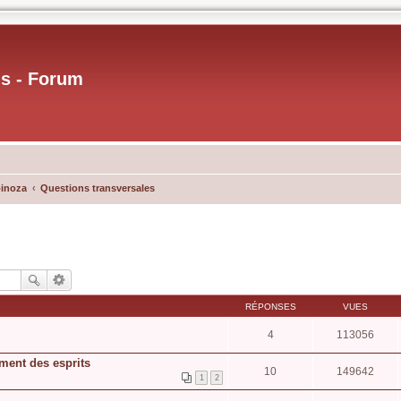
us - Forum
pinoza
Questions transversales
RÉPONSES
VUES
4
113056
ment des esprits
10
149642
1
2