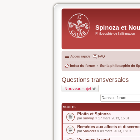
Spinoza et No
Philosophie de l'affirmation
Accès rapide
FAQ
Index du forum
Sur la philosophie de S
Questions transversales
Nouveau sujet
SUJETS
Plotin et Spinoza
par
survoje
» 17 mars 2013, 15:31
Remèdes aux affects et discerne
par
Vanleers
» 09 mars 2013, 18:07
Vie apres la mort