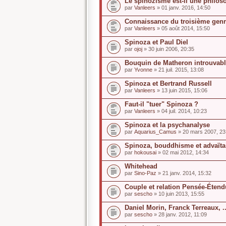
Le spinozisme est-il une philoso
par
Vanleers
» 01 janv. 2016, 14:50
Connaissance du troisième genr
par
Vanleers
» 05 août 2014, 15:50
Spinoza et Paul Diel
par
ojoj
» 30 juin 2006, 20:35
Bouquin de Matheron introuvab
par
Yvonne
» 21 juil. 2015, 13:08
Spinoza et Bertrand Russell
par
Vanleers
» 13 juin 2015, 15:06
Faut-il "tuer" Spinoza ?
par
Vanleers
» 04 juil. 2014, 10:23
Spinoza et la psychanalyse
par
Aquarius_Camus
» 20 mars 2007, 23
Spinoza, bouddhisme et advaïta
par
hokousai
» 02 mai 2012, 14:34
Whitehead
par
Sino-Paz
» 21 janv. 2014, 15:32
Couple et relation Pensée-Étendu
par
sescho
» 10 juin 2013, 15:55
Daniel Morin, Franck Terreaux, ...
par
sescho
» 28 janv. 2012, 11:09