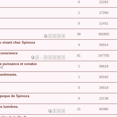
0
22262
1
27260
0
21431
39
392855
1
2
3
4
u vivant chez Spinoza
4
50914
 conscience
61
247750
1
…
3
4
5
6
7
de puissance et conatus
1
68618
:01
sentiments.
1
60182
0
26519
'époque de Spinoza
0
22138
s lumières.
21
60380
1
2
3