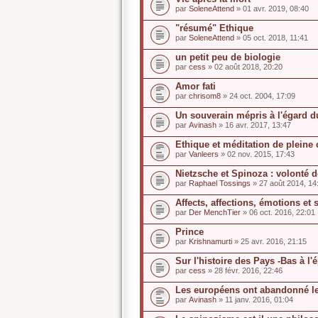
par
SoleneAttend
» 01 avr. 2019, 08:40
"résumé" Ethique
par
SoleneAttend
» 05 oct. 2018, 11:41
un petit peu de biologie
par
cess
» 02 août 2018, 20:20
Amor fati
par
chrisom8
» 24 oct. 2004, 17:09
Un souverain mépris à l'égard d
par
Avinash
» 16 avr. 2017, 13:47
Ethique et méditation de pleine
par
Vanleers
» 02 nov. 2015, 17:43
Nietzsche et Spinoza : volonté 
par
Raphael Tossings
» 27 août 2014, 14
Affects, affections, émotions et 
par
Der MenchTier
» 06 oct. 2016, 22:01
Prince
par
Krishnamurti
» 25 avr. 2016, 21:15
Sur l'histoire des Pays -Bas à l
par
cess
» 28 févr. 2016, 22:46
Les européens ont abandonné le
par
Avinash
» 11 janv. 2016, 01:04