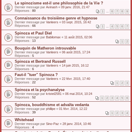
Le spinozisme est-il une philosophie de la Vie ?
Dernier message par
Avinash
«
09 janv. 2016, 21:47
Réponses :
80
1
…
6
7
8
9
Connaissance du troisième genre et hypnose
Dernier message par
Vanleers
«
03 sept. 2015, 16:42
Réponses :
66
1
…
4
5
6
7
Spinoza et Paul Diel
Dernier message par
Babilomax
«
11 août 2015, 02:06
Réponses :
13
1
2
Bouquin de Matheron introuvable
Dernier message par
Vanleers
«
06 août 2015, 17:24
Réponses :
5
Spinoza et Bertrand Russell
Dernier message par
Vanleers
«
14 juin 2015, 16:12
Réponses :
6
Faut-il "tuer" Spinoza ?
Dernier message par
Vanleers
«
22 févr. 2015, 17:40
Réponses :
22
1
2
3
Spinoza et la psychanalyse
Dernier message par
kristel2581
«
06 mai 2014, 10:24
Réponses :
52
1
2
3
4
5
6
Spinoza, bouddhisme et advaïta vedanta
Dernier message par
phillipe
«
01 févr. 2014, 12:22
Réponses :
39
1
2
3
4
Whitehead
Dernier message par
Sino-Paz
«
28 janv. 2014, 10:46
Réponses :
4