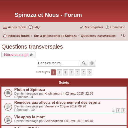
Spinoza et Nous - Forum
Accès rapide
FAQ
M’enregistrer
Connexion
Index du forum
Sur la philosophie de Spinoza
Questions transversales
ec
Questions transversales
her
Nouveau sujet
ch
er
129 sujets
1
2
3
4
5
6
Sujets
Plotin et Spinoza
Dernier message par
Krishnamurti
«
02 janv. 2025, 22:58
Réponses :
4
Remèdes aux affects et discernement des esprits
Dernier message par
Vanleers
«
23 juin 2019, 09:26
Réponses :
10
1
2
Vie apres la mort
Dernier message par
SoleneAttend
«
01 avr. 2019, 08:40