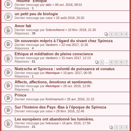
"résumé" Ethique
Dernier message par
aldo
«
06 oct. 2018, 08:01
Réponses :
1
un petit peu de biologie
Dernier message par
cess
«
02 août 2018, 20:20
Amor fati
Dernier message par
SoleneAttend
«
10 févr. 2018, 21:30
Réponses :
39
1
2
3
4
Un souverain mépris à l'égard du vivant chez Spinoza
Dernier message par
Vanleers
«
22 mai 2017, 11:26
Réponses :
4
Ethique et méditation de pleine conscience
Dernier message par
Vanleers
«
15 mars 2017, 12:13
Réponses :
61
1
…
4
5
6
7
Nietzsche et Spinoza : volonté de puissance et conatus
Dernier message par
Henrique
«
10 janv. 2017, 00:39
Réponses :
1
Affects, affections, émotions et sentiments.
Dernier message par
Henrique
«
26 oct. 2016, 12:00
Réponses :
1
Prince
Dernier message par
Krishnamurti
«
25 avr. 2016, 21:15
Sur l'histoire des Pays -Bas à l'époque de Spinoza
Dernier message par
cess
«
28 févr. 2016, 22:46
Les européens ont abandonné les lumières.
Dernier message par
hokousai
«
16 janv. 2016, 17:58
Réponses :
21
1
2
3