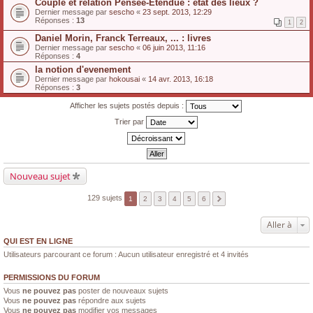
Couple et relation Pensée-Étendue : état des lieux ?
Dernier message par
sescho
«
23 sept. 2013, 12:29
Réponses :
13
1
2
Daniel Morin, Franck Terreaux, ... : livres
Dernier message par
sescho
«
06 juin 2013, 11:16
Réponses :
4
la notion d'evenement
Dernier message par
hokousai
«
14 avr. 2013, 16:18
Réponses :
3
Afficher les sujets postés depuis :
Trier par
Nouveau sujet
129 sujets
1
2
3
4
5
6
Aller à
QUI EST EN LIGNE
Utilisateurs parcourant ce forum : Aucun utilisateur enregistré et 4 invités
PERMISSIONS DU FORUM
Vous
ne pouvez pas
poster de nouveaux sujets
Vous
ne pouvez pas
répondre aux sujets
Vous
ne pouvez pas
modifier vos messages