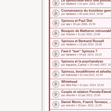
Le spinozisme est-il une philoso
par
Vanleers
» 01 janv. 2016, 14:50
Connaissance du troisième genr
par
Vanleers
» 05 août 2014, 15:50
Spinoza et Paul Diel
par
ojoj
» 30 juin 2006, 20:35
Bouquin de Matheron introuvab
par
Yvonne
» 21 juil. 2015, 13:08
Spinoza et Bertrand Russell
par
Vanleers
» 13 juin 2015, 15:06
Faut-il "tuer" Spinoza ?
par
Vanleers
» 04 juil. 2014, 10:23
Spinoza et la psychanalyse
par
Aquarius_Camus
» 20 mars 2007, 23
Spinoza, bouddhisme et advaïta
par
hokousai
» 02 mai 2012, 14:34
Whitehead
par
Sino-Paz
» 21 janv. 2014, 15:32
Couple et relation Pensée-Étendu
par
sescho
» 10 juin 2013, 15:55
Daniel Morin, Franck Terreaux, ...
par
sescho
» 28 janv. 2012, 11:09