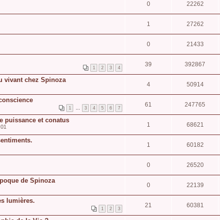
0
22262
1
27262
0
21433
39
392867
1
2
3
4
u vivant chez Spinoza
4
50914
 conscience
61
247765
1
…
3
4
5
6
7
de puissance et conatus
1
68621
:01
sentiments.
1
60182
0
26520
'époque de Spinoza
0
22139
s lumières.
21
60381
1
2
3