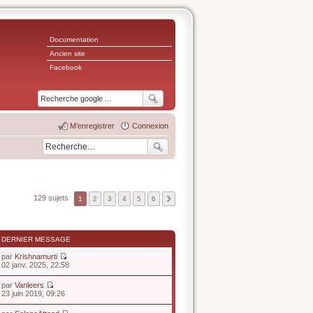
Documentation
Ancien site
Facebook
M’enregistrer
Connexion
129 sujets
1
2
3
4
5
6
DERNIER MESSAGE
par
Krishnamurti
V
02 janv. 2025, 22:58
o
i
par
Vanleers
r
V
23 juin 2019, 09:26
l
o
e
i