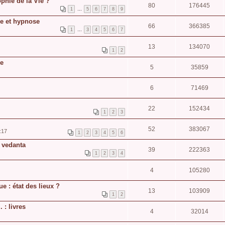
phie de la Vie ?
80
176445
1
…
5
6
7
8
9
e et hypnose
66
366385
1
…
3
4
5
6
7
13
134070
1
2
le
5
35859
6
71469
22
152434
1
2
3
52
383067
:17
1
2
3
4
5
6
 vedanta
39
222363
1
2
3
4
4
105280
e : état des lieux ?
13
103909
1
2
 : livres
4
32014