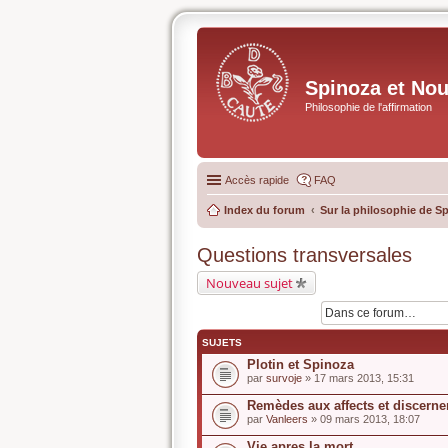
Spinoza et No
Philosophie de l'affirmation
Accès rapide
FAQ
Index du forum
Sur la philosophie de S
Questions transversales
Nouveau sujet
SUJETS
Plotin et Spinoza
par
survoje
» 17 mars 2013, 15:31
Remèdes aux affects et discerne
par
Vanleers
» 09 mars 2013, 18:07
Vie apres la mort