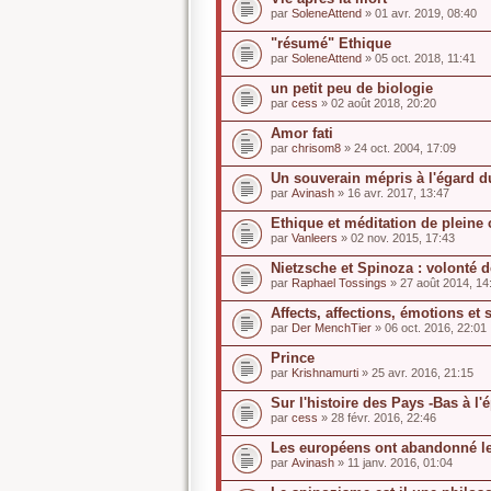
par
SoleneAttend
» 01 avr. 2019, 08:40
"résumé" Ethique
par
SoleneAttend
» 05 oct. 2018, 11:41
un petit peu de biologie
par
cess
» 02 août 2018, 20:20
Amor fati
par
chrisom8
» 24 oct. 2004, 17:09
Un souverain mépris à l'égard d
par
Avinash
» 16 avr. 2017, 13:47
Ethique et méditation de pleine
par
Vanleers
» 02 nov. 2015, 17:43
Nietzsche et Spinoza : volonté 
par
Raphael Tossings
» 27 août 2014, 14
Affects, affections, émotions et 
par
Der MenchTier
» 06 oct. 2016, 22:01
Prince
par
Krishnamurti
» 25 avr. 2016, 21:15
Sur l'histoire des Pays -Bas à l
par
cess
» 28 févr. 2016, 22:46
Les européens ont abandonné le
par
Avinash
» 11 janv. 2016, 01:04