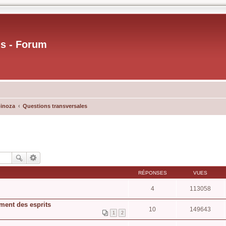
us - Forum
pinoza
Questions transversales
RÉPONSES
VUES
4
113058
ment des esprits
10
149643
1
2