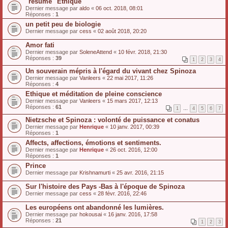
"résumé" Ethique
Dernier message par
aldo
«
06 oct. 2018, 08:01
Réponses :
1
un petit peu de biologie
Dernier message par
cess
«
02 août 2018, 20:20
Amor fati
Dernier message par
SoleneAttend
«
10 févr. 2018, 21:30
Réponses :
39
1
2
3
4
Un souverain mépris à l'égard du vivant chez Spinoza
Dernier message par
Vanleers
«
22 mai 2017, 11:26
Réponses :
4
Ethique et méditation de pleine conscience
Dernier message par
Vanleers
«
15 mars 2017, 12:13
Réponses :
61
1
…
4
5
6
7
Nietzsche et Spinoza : volonté de puissance et conatus
Dernier message par
Henrique
«
10 janv. 2017, 00:39
Réponses :
1
Affects, affections, émotions et sentiments.
Dernier message par
Henrique
«
26 oct. 2016, 12:00
Réponses :
1
Prince
Dernier message par
Krishnamurti
«
25 avr. 2016, 21:15
Sur l'histoire des Pays -Bas à l'époque de Spinoza
Dernier message par
cess
«
28 févr. 2016, 22:46
Les européens ont abandonné les lumières.
Dernier message par
hokousai
«
16 janv. 2016, 17:58
Réponses :
21
1
2
3