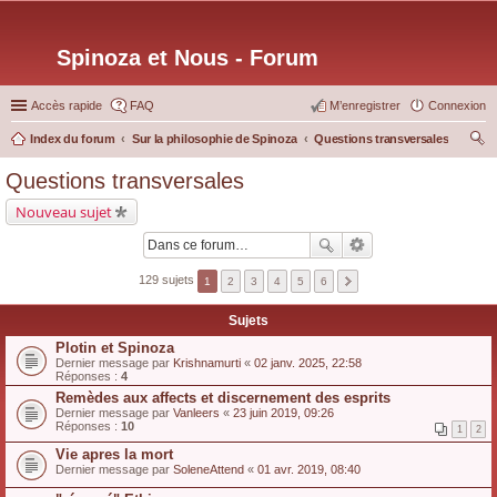
Spinoza et Nous - Forum
Accès rapide
FAQ
M’enregistrer
Connexion
Index du forum
Sur la philosophie de Spinoza
Questions transversales
ec
Questions transversales
her
Nouveau sujet
ch
er
129 sujets
1
2
3
4
5
6
Sujets
Plotin et Spinoza
Dernier message par
Krishnamurti
«
02 janv. 2025, 22:58
Réponses :
4
Remèdes aux affects et discernement des esprits
Dernier message par
Vanleers
«
23 juin 2019, 09:26
Réponses :
10
1
2
Vie apres la mort
Dernier message par
SoleneAttend
«
01 avr. 2019, 08:40