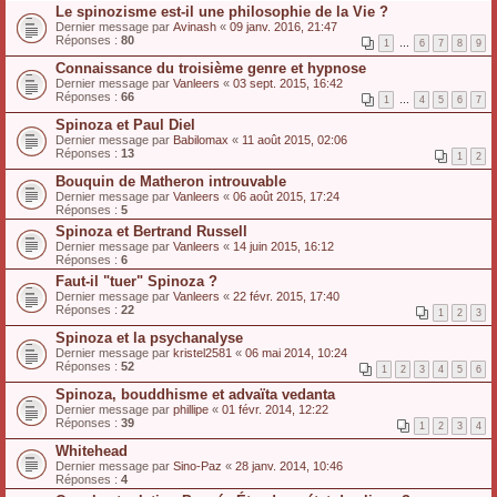
Le spinozisme est-il une philosophie de la Vie ?
Dernier message par
Avinash
«
09 janv. 2016, 21:47
Réponses :
80
1
…
6
7
8
9
Connaissance du troisième genre et hypnose
Dernier message par
Vanleers
«
03 sept. 2015, 16:42
Réponses :
66
1
…
4
5
6
7
Spinoza et Paul Diel
Dernier message par
Babilomax
«
11 août 2015, 02:06
Réponses :
13
1
2
Bouquin de Matheron introuvable
Dernier message par
Vanleers
«
06 août 2015, 17:24
Réponses :
5
Spinoza et Bertrand Russell
Dernier message par
Vanleers
«
14 juin 2015, 16:12
Réponses :
6
Faut-il "tuer" Spinoza ?
Dernier message par
Vanleers
«
22 févr. 2015, 17:40
Réponses :
22
1
2
3
Spinoza et la psychanalyse
Dernier message par
kristel2581
«
06 mai 2014, 10:24
Réponses :
52
1
2
3
4
5
6
Spinoza, bouddhisme et advaïta vedanta
Dernier message par
phillipe
«
01 févr. 2014, 12:22
Réponses :
39
1
2
3
4
Whitehead
Dernier message par
Sino-Paz
«
28 janv. 2014, 10:46
Réponses :
4