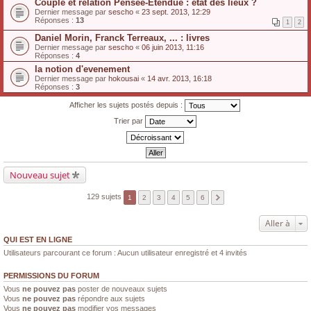
Couple et relation Pensée-Étendue : état des lieux ?
Dernier message par
sescho
«
23 sept. 2013, 12:29
Réponses :
13
1
2
Daniel Morin, Franck Terreaux, ... : livres
Dernier message par
sescho
«
06 juin 2013, 11:16
Réponses :
4
la notion d'evenement
Dernier message par
hokousai
«
14 avr. 2013, 16:18
Réponses :
3
Afficher les sujets postés depuis :
Trier par
Nouveau sujet
129 sujets
1
2
3
4
5
6
Aller à
QUI EST EN LIGNE
Utilisateurs parcourant ce forum : Aucun utilisateur enregistré et 4 invités
PERMISSIONS DU FORUM
Vous
ne pouvez pas
poster de nouveaux sujets
Vous
ne pouvez pas
répondre aux sujets
Vous
ne pouvez pas
modifier vos messages