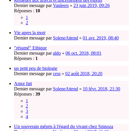
Remèdes aux affects et discernement des esprits
Dernier message par
Vanleers
«
23 juin 2019, 09:26
Réponses :
10
1
2
Vie apres la mort
Dernier message par
SoleneAttend
«
01 avr. 2019, 08:40
"résumé" Ethique
Dernier message par
aldo
«
06 oct. 2018, 08:01
Réponses :
1
un petit peu de biologie
Dernier message par
cess
«
02 août 2018, 20:20
Amor fati
Dernier message par
SoleneAttend
«
10 févr. 2018, 21:30
Réponses :
39
1
2
3
4
Un souverain mépris à l'égard du vivant chez Spinoza