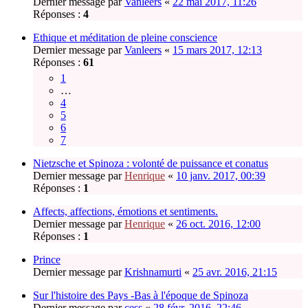
Dernier message par
Vanleers
«
22 mai 2017, 11:26
Réponses :
4
Ethique et méditation de pleine conscience
Dernier message par
Vanleers
«
15 mars 2017, 12:13
Réponses :
61
1
…
4
5
6
7
Nietzsche et Spinoza : volonté de puissance et conatus
Dernier message par
Henrique
«
10 janv. 2017, 00:39
Réponses :
1
Affects, affections, émotions et sentiments.
Dernier message par
Henrique
«
26 oct. 2016, 12:00
Réponses :
1
Prince
Dernier message par
Krishnamurti
«
25 avr. 2016, 21:15
Sur l'histoire des Pays -Bas à l'époque de Spinoza
Dernier message par
cess
«
28 févr. 2016, 22:46