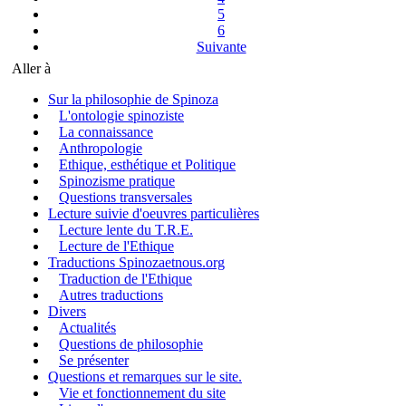
5
6
Suivante
Aller à
Sur la philosophie de Spinoza
L'ontologie spinoziste
La connaissance
Anthropologie
Ethique, esthétique et Politique
Spinozisme pratique
Questions transversales
Lecture suivie d'oeuvres particulières
Lecture lente du T.R.E.
Lecture de l'Ethique
Traductions Spinozaetnous.org
Traduction de l'Ethique
Autres traductions
Divers
Actualités
Questions de philosophie
Se présenter
Questions et remarques sur le site.
Vie et fonctionnement du site