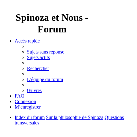
Spinoza et Nous -
Forum
Accès rapide
Sujets sans réponse
Sujets actifs
Rechercher
L’équipe du forum
Œuvres
FAQ
Connexion
M’enregistrer
Index du forum
Sur la philosophie de Spinoza
Questions
transversales
Rechercher