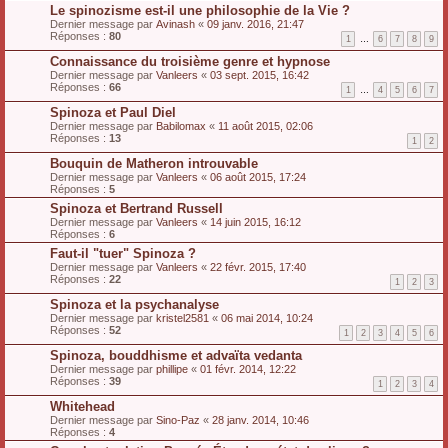
Le spinozisme est-il une philosophie de la Vie ?
Dernier message par
Avinash
«
09 janv. 2016, 21:47
Réponses :
80
1
…
6
7
8
9
Connaissance du troisième genre et hypnose
Dernier message par
Vanleers
«
03 sept. 2015, 16:42
Réponses :
66
1
…
4
5
6
7
Spinoza et Paul Diel
Dernier message par
Babilomax
«
11 août 2015, 02:06
Réponses :
13
1
2
Bouquin de Matheron introuvable
Dernier message par
Vanleers
«
06 août 2015, 17:24
Réponses :
5
Spinoza et Bertrand Russell
Dernier message par
Vanleers
«
14 juin 2015, 16:12
Réponses :
6
Faut-il "tuer" Spinoza ?
Dernier message par
Vanleers
«
22 févr. 2015, 17:40
Réponses :
22
1
2
3
Spinoza et la psychanalyse
Dernier message par
kristel2581
«
06 mai 2014, 10:24
Réponses :
52
1
2
3
4
5
6
Spinoza, bouddhisme et advaïta vedanta
Dernier message par
phillipe
«
01 févr. 2014, 12:22
Réponses :
39
1
2
3
4
Whitehead
Dernier message par
Sino-Paz
«
28 janv. 2014, 10:46
Réponses :
4