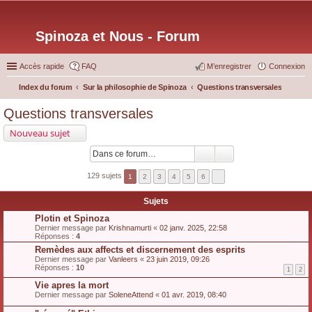
Spinoza et Nous - Forum
Accès rapide
FAQ
M’enregistrer
Connexion
Index du forum
Sur la philosophie de Spinoza
Questions transversales
ec
Questions transversales
her
Nouveau sujet
ch
er
129 sujets
1
2
3
4
5
6
Sujets
Plotin et Spinoza
Dernier message par
Krishnamurti
«
02 janv. 2025, 22:58
Réponses :
4
Remèdes aux affects et discernement des esprits
Dernier message par
Vanleers
«
23 juin 2019, 09:26
Réponses :
10
1
2
Vie apres la mort
Dernier message par
SoleneAttend
«
01 avr. 2019, 08:40