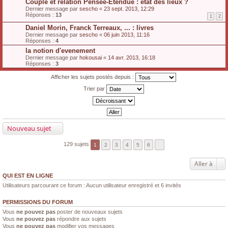
Couple et relation Pensée-Étendue : état des lieux ?
Dernier message par
sescho
«
23 sept. 2013, 12:29
Réponses :
13
1
2
Daniel Morin, Franck Terreaux, ... : livres
Dernier message par
sescho
«
06 juin 2013, 11:16
Réponses :
4
la notion d'evenement
Dernier message par
hokousai
«
14 avr. 2013, 16:18
Réponses :
3
Afficher les sujets postés depuis :
Trier par
Nouveau sujet
129 sujets
1
2
3
4
5
6
Aller à
QUI EST EN LIGNE
Utilisateurs parcourant ce forum : Aucun utilisateur enregistré et 6 invités
PERMISSIONS DU FORUM
Vous
ne pouvez pas
poster de nouveaux sujets
Vous
ne pouvez pas
répondre aux sujets
Vous
ne pouvez pas
modifier vos messages