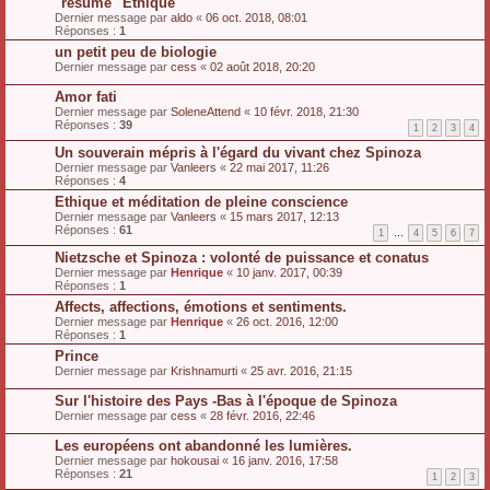
"résumé" Ethique
Dernier message par
aldo
«
06 oct. 2018, 08:01
Réponses :
1
un petit peu de biologie
Dernier message par
cess
«
02 août 2018, 20:20
Amor fati
Dernier message par
SoleneAttend
«
10 févr. 2018, 21:30
Réponses :
39
1
2
3
4
Un souverain mépris à l'égard du vivant chez Spinoza
Dernier message par
Vanleers
«
22 mai 2017, 11:26
Réponses :
4
Ethique et méditation de pleine conscience
Dernier message par
Vanleers
«
15 mars 2017, 12:13
Réponses :
61
1
…
4
5
6
7
Nietzsche et Spinoza : volonté de puissance et conatus
Dernier message par
Henrique
«
10 janv. 2017, 00:39
Réponses :
1
Affects, affections, émotions et sentiments.
Dernier message par
Henrique
«
26 oct. 2016, 12:00
Réponses :
1
Prince
Dernier message par
Krishnamurti
«
25 avr. 2016, 21:15
Sur l'histoire des Pays -Bas à l'époque de Spinoza
Dernier message par
cess
«
28 févr. 2016, 22:46
Les européens ont abandonné les lumières.
Dernier message par
hokousai
«
16 janv. 2016, 17:58
Réponses :
21
1
2
3