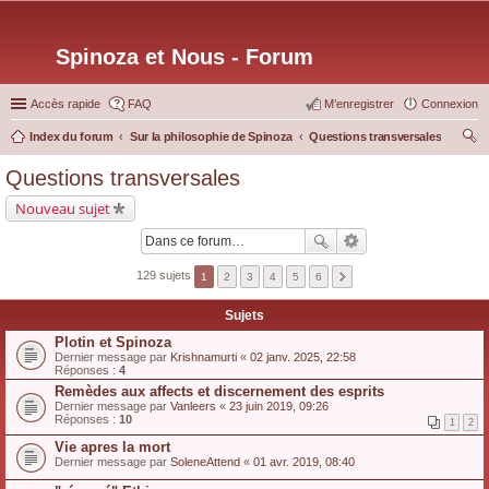
Spinoza et Nous - Forum
Accès rapide
FAQ
M’enregistrer
Connexion
Index du forum
Sur la philosophie de Spinoza
Questions transversales
ec
Questions transversales
her
Nouveau sujet
ch
er
129 sujets
1
2
3
4
5
6
Sujets
Plotin et Spinoza
Dernier message par
Krishnamurti
«
02 janv. 2025, 22:58
Réponses :
4
Remèdes aux affects et discernement des esprits
Dernier message par
Vanleers
«
23 juin 2019, 09:26
Réponses :
10
1
2
Vie apres la mort
Dernier message par
SoleneAttend
«
01 avr. 2019, 08:40