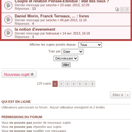
Couple et relation Pensée-Étendue : état des lieux ?
Dernier message par
sescho
«
23 sept. 2013, 12:29
Réponses :
13
1
2
Daniel Morin, Franck Terreaux, ... : livres
Dernier message par
sescho
«
06 juin 2013, 11:16
Réponses :
4
la notion d'evenement
Dernier message par
hokousai
«
14 avr. 2013, 16:18
Réponses :
3
Afficher les sujets postés depuis :
Trier par
Nouveau sujet
129 sujets
1
2
3
4
5
6
Aller à
QUI EST EN LIGNE
Utilisateurs parcourant ce forum : Aucun utilisateur enregistré et 2 invités
PERMISSIONS DU FORUM
Vous
ne pouvez pas
poster de nouveaux sujets
Vous
ne pouvez pas
répondre aux sujets
Vous
ne pouvez pas
modifier vos messages