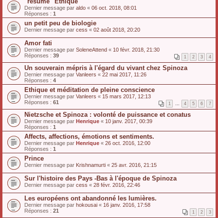
"résumé" Ethique
Dernier message par
aldo
«
06 oct. 2018, 08:01
Réponses :
1
un petit peu de biologie
Dernier message par
cess
«
02 août 2018, 20:20
Amor fati
Dernier message par
SoleneAttend
«
10 févr. 2018, 21:30
Réponses :
39
1
2
3
4
Un souverain mépris à l'égard du vivant chez Spinoza
Dernier message par
Vanleers
«
22 mai 2017, 11:26
Réponses :
4
Ethique et méditation de pleine conscience
Dernier message par
Vanleers
«
15 mars 2017, 12:13
Réponses :
61
1
…
4
5
6
7
Nietzsche et Spinoza : volonté de puissance et conatus
Dernier message par
Henrique
«
10 janv. 2017, 00:39
Réponses :
1
Affects, affections, émotions et sentiments.
Dernier message par
Henrique
«
26 oct. 2016, 12:00
Réponses :
1
Prince
Dernier message par
Krishnamurti
«
25 avr. 2016, 21:15
Sur l'histoire des Pays -Bas à l'époque de Spinoza
Dernier message par
cess
«
28 févr. 2016, 22:46
Les européens ont abandonné les lumières.
Dernier message par
hokousai
«
16 janv. 2016, 17:58
Réponses :
21
1
2
3