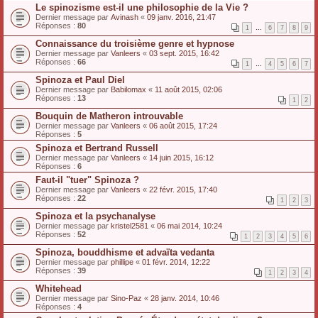
Le spinozisme est-il une philosophie de la Vie ?
Dernier message par
Avinash
«
09 janv. 2016, 21:47
Réponses :
80
1
…
6
7
8
9
Connaissance du troisième genre et hypnose
Dernier message par
Vanleers
«
03 sept. 2015, 16:42
Réponses :
66
1
…
4
5
6
7
Spinoza et Paul Diel
Dernier message par
Babilomax
«
11 août 2015, 02:06
Réponses :
13
1
2
Bouquin de Matheron introuvable
Dernier message par
Vanleers
«
06 août 2015, 17:24
Réponses :
5
Spinoza et Bertrand Russell
Dernier message par
Vanleers
«
14 juin 2015, 16:12
Réponses :
6
Faut-il "tuer" Spinoza ?
Dernier message par
Vanleers
«
22 févr. 2015, 17:40
Réponses :
22
1
2
3
Spinoza et la psychanalyse
Dernier message par
kristel2581
«
06 mai 2014, 10:24
Réponses :
52
1
2
3
4
5
6
Spinoza, bouddhisme et advaïta vedanta
Dernier message par
phillipe
«
01 févr. 2014, 12:22
Réponses :
39
1
2
3
4
Whitehead
Dernier message par
Sino-Paz
«
28 janv. 2014, 10:46
Réponses :
4