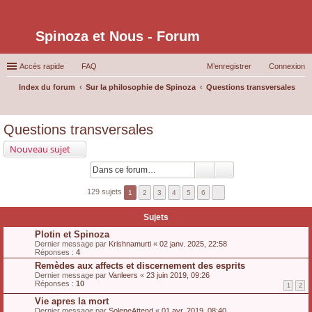
Spinoza et Nous - Forum
Accès rapide
FAQ
M’enregistrer
Connexion
Index du forum
Sur la philosophie de Spinoza
Questions transversales
ec
Questions transversales
her
Nouveau sujet
ch
er
129 sujets
1
2
3
4
5
6
Sujets
Plotin et Spinoza
Dernier message par
Krishnamurti
«
02 janv. 2025, 22:58
Réponses :
4
Remèdes aux affects et discernement des esprits
Dernier message par
Vanleers
«
23 juin 2019, 09:26
Réponses :
10
1
2
Vie apres la mort
Dernier message par
SoleneAttend
«
01 avr. 2019, 08:40