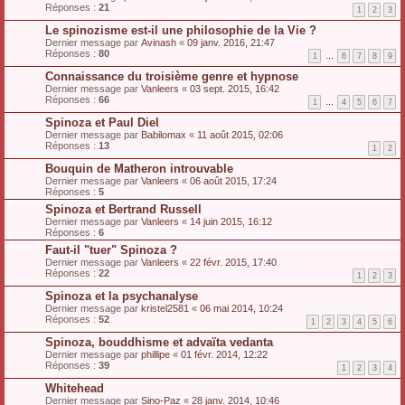
Réponses :
21
1
2
3
Le spinozisme est-il une philosophie de la Vie ?
Dernier message par
Avinash
«
09 janv. 2016, 21:47
Réponses :
80
1
…
6
7
8
9
Connaissance du troisième genre et hypnose
Dernier message par
Vanleers
«
03 sept. 2015, 16:42
Réponses :
66
1
…
4
5
6
7
Spinoza et Paul Diel
Dernier message par
Babilomax
«
11 août 2015, 02:06
Réponses :
13
1
2
Bouquin de Matheron introuvable
Dernier message par
Vanleers
«
06 août 2015, 17:24
Réponses :
5
Spinoza et Bertrand Russell
Dernier message par
Vanleers
«
14 juin 2015, 16:12
Réponses :
6
Faut-il "tuer" Spinoza ?
Dernier message par
Vanleers
«
22 févr. 2015, 17:40
Réponses :
22
1
2
3
Spinoza et la psychanalyse
Dernier message par
kristel2581
«
06 mai 2014, 10:24
Réponses :
52
1
2
3
4
5
6
Spinoza, bouddhisme et advaïta vedanta
Dernier message par
phillipe
«
01 févr. 2014, 12:22
Réponses :
39
1
2
3
4
Whitehead
Dernier message par
Sino-Paz
«
28 janv. 2014, 10:46