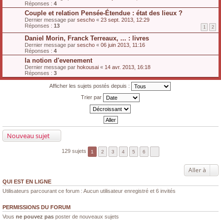
Réponses :
4
Couple et relation Pensée-Étendue : état des lieux ?
Dernier message par
sescho
«
23 sept. 2013, 12:29
Réponses :
13
1
2
Daniel Morin, Franck Terreaux, ... : livres
Dernier message par
sescho
«
06 juin 2013, 11:16
Réponses :
4
la notion d'evenement
Dernier message par
hokousai
«
14 avr. 2013, 16:18
Réponses :
3
Afficher les sujets postés depuis :
Trier par
Nouveau sujet
129 sujets
1
2
3
4
5
6
Aller à
QUI EST EN LIGNE
Utilisateurs parcourant ce forum : Aucun utilisateur enregistré et 6 invités
PERMISSIONS DU FORUM
Vous
ne pouvez pas
poster de nouveaux sujets