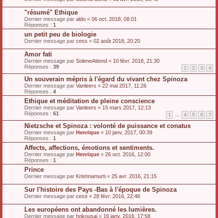
"résumé" Ethique
Dernier message par
aldo
«
06 oct. 2018, 08:01
Réponses :
1
un petit peu de biologie
Dernier message par
cess
«
02 août 2018, 20:20
Amor fati
Dernier message par
SoleneAttend
«
10 févr. 2018, 21:30
Réponses :
39
1
2
3
4
Un souverain mépris à l'égard du vivant chez Spinoza
Dernier message par
Vanleers
«
22 mai 2017, 11:26
Réponses :
4
Ethique et méditation de pleine conscience
Dernier message par
Vanleers
«
15 mars 2017, 12:13
Réponses :
61
1
…
4
5
6
7
Nietzsche et Spinoza : volonté de puissance et conatus
Dernier message par
Henrique
«
10 janv. 2017, 00:39
Réponses :
1
Affects, affections, émotions et sentiments.
Dernier message par
Henrique
«
26 oct. 2016, 12:00
Réponses :
1
Prince
Dernier message par
Krishnamurti
«
25 avr. 2016, 21:15
Sur l'histoire des Pays -Bas à l'époque de Spinoza
Dernier message par
cess
«
28 févr. 2016, 22:46
Les européens ont abandonné les lumières.
Dernier message par
hokousai
«
16 janv. 2016, 17:58