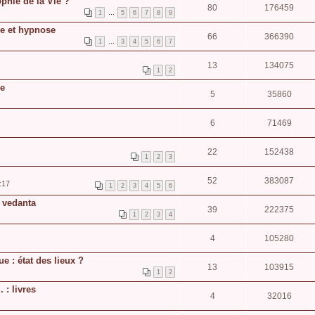
phie de la Vie ?
80
176459
1
…
5
6
7
8
9
e et hypnose
66
366390
1
…
3
4
5
6
7
13
134075
1
2
le
5
35860
6
71469
22
152438
1
2
3
52
383087
:17
1
2
3
4
5
6
 vedanta
39
222375
1
2
3
4
4
105280
e : état des lieux ?
13
103915
1
2
 : livres
4
32016