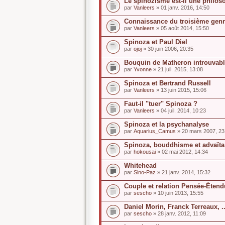
Le spinozisme est-il une philoso
par
Vanleers
» 01 janv. 2016, 14:50
Connaissance du troisième genr
par
Vanleers
» 05 août 2014, 15:50
Spinoza et Paul Diel
par
ojoj
» 30 juin 2006, 20:35
Bouquin de Matheron introuvab
par
Yvonne
» 21 juil. 2015, 13:08
Spinoza et Bertrand Russell
par
Vanleers
» 13 juin 2015, 15:06
Faut-il "tuer" Spinoza ?
par
Vanleers
» 04 juil. 2014, 10:23
Spinoza et la psychanalyse
par
Aquarius_Camus
» 20 mars 2007, 23
Spinoza, bouddhisme et advaïta
par
hokousai
» 02 mai 2012, 14:34
Whitehead
par
Sino-Paz
» 21 janv. 2014, 15:32
Couple et relation Pensée-Étendu
par
sescho
» 10 juin 2013, 15:55
Daniel Morin, Franck Terreaux, ...
par
sescho
» 28 janv. 2012, 11:09