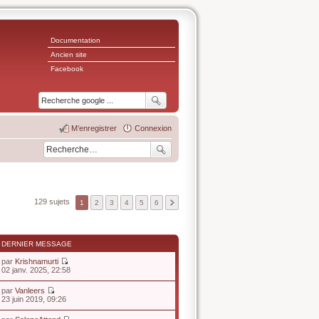
Documentation
Ancien site
Facebook
M’enregistrer
Connexion
129 sujets
1
2
3
4
5
6
DERNIER MESSAGE
par
Krishnamurti
V
02 janv. 2025, 22:58
o
i
par
Vanleers
r
V
23 juin 2019, 09:26
l
o
e
i