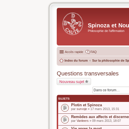
Spinoza et No
Philosophie de l'affirmation
Accès rapide
FAQ
Index du forum
Sur la philosophie de S
Questions transversales
Nouveau sujet
SUJETS
Plotin et Spinoza
par
survoje
» 17 mars 2013, 15:31
Remèdes aux affects et discerne
par
Vanleers
» 09 mars 2013, 18:07
Vie apres la mort