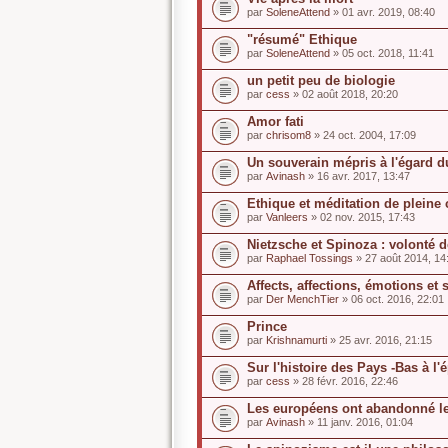
par
SoleneAttend
» 01 avr. 2019, 08:40
"résumé" Ethique
par
SoleneAttend
» 05 oct. 2018, 11:41
un petit peu de biologie
par
cess
» 02 août 2018, 20:20
Amor fati
par
chrisom8
» 24 oct. 2004, 17:09
Un souverain mépris à l'égard d
par
Avinash
» 16 avr. 2017, 13:47
Ethique et méditation de pleine
par
Vanleers
» 02 nov. 2015, 17:43
Nietzsche et Spinoza : volonté 
par
Raphael Tossings
» 27 août 2014, 14
Affects, affections, émotions et 
par
Der MenchTier
» 06 oct. 2016, 22:01
Prince
par
Krishnamurti
» 25 avr. 2016, 21:15
Sur l'histoire des Pays -Bas à l
par
cess
» 28 févr. 2016, 22:46
Les européens ont abandonné le
par
Avinash
» 11 janv. 2016, 01:04