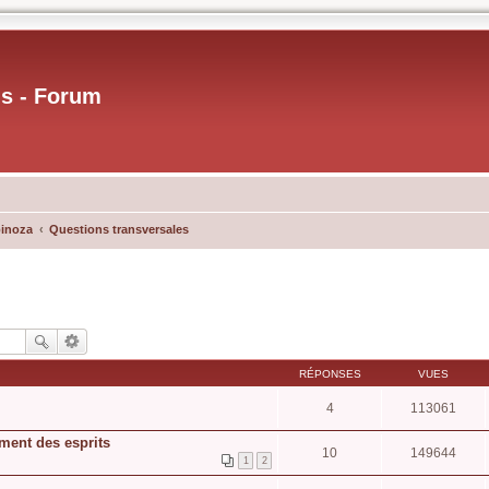
us - Forum
pinoza
Questions transversales
RÉPONSES
VUES
4
113061
ment des esprits
10
149644
1
2