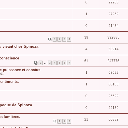
0
22265
1
27262
0
21434
39
392885
1
2
3
4
u vivant chez Spinoza
4
50914
 conscience
61
247775
1
…
3
4
5
6
7
de puissance et conatus
1
68622
:01
sentiments.
1
60183
0
26522
'époque de Spinoza
0
22139
s lumières.
21
60382
1
2
3