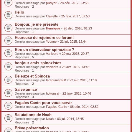
Dernier message par
pillaiyar
«
28 déc. 2017, 23:58
Réponses :
2
Hello
Dernier message par
Clairette
«
25 févr. 2017, 07:53
Bonjour, je me présente
Dernier message par
Henrique
«
26 déc. 2016, 01:23
Réponses :
1
Heureuse de rejoindre ce forum!
Dernier message par
Yvonne
«
21 juil. 2015, 12:44
Etre un observateur spinoziste ?
Dernier message par
Vanleers
«
29 mai 2015, 20:37
Réponses :
5
bonjour amis spinozistes
Dernier message par
Vanleers
«
23 avr. 2015, 13:45
Réponses :
1
Deleuze et Spinoza
Dernier message par
tarahumara68
«
22 avr. 2015, 11:18
Réponses :
2
Salve amice
Dernier message par
hokousai
«
22 janv. 2015, 10:46
Réponses :
3
Fagales Canin pour vous servir
Dernier message par
Fagales Canin
«
06 déc. 2014, 02:52
Salutations de Noah
Dernier message par
Noah
«
03 juil. 2014, 13:45
Réponses :
2
Brève présentation