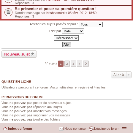
Réponses :
3
Se présenter et poser sa première question !
Dernier message par
Krishnamurti
«
05 févr. 2012, 18:50
Réponses :
3
Afficher les sujets postés depuis :
Trier par
Nouveau sujet
77 sujets
1
2
3
4
Aller à
QUI EST EN LIGNE
Utilisateurs parcourant ce forum : Aucun utilisateur enregistré et 4 invités
PERMISSIONS DU FORUM
Vous
ne pouvez pas
poster de nouveaux sujets
Vous
ne pouvez pas
répondre aux sujets
Vous
ne pouvez pas
modifier vos messages
Vous
ne pouvez pas
supprimer vos messages
Vous
ne pouvez pas
joindre des fichiers
Index du forum
Nous contacter
L’équipe du forum