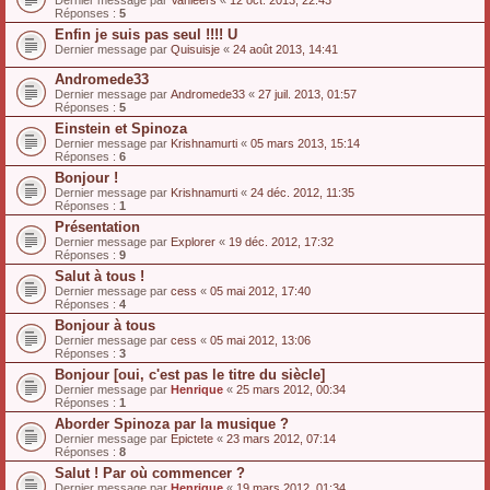
Dernier message par
Vanleers
«
12 oct. 2013, 22:43
Réponses :
5
Enfin je suis pas seul !!!! U
Dernier message par
Quisuisje
«
24 août 2013, 14:41
Andromede33
Dernier message par
Andromede33
«
27 juil. 2013, 01:57
Réponses :
5
Einstein et Spinoza
Dernier message par
Krishnamurti
«
05 mars 2013, 15:14
Réponses :
6
Bonjour !
Dernier message par
Krishnamurti
«
24 déc. 2012, 11:35
Réponses :
1
Présentation
Dernier message par
Explorer
«
19 déc. 2012, 17:32
Réponses :
9
Salut à tous !
Dernier message par
cess
«
05 mai 2012, 17:40
Réponses :
4
Bonjour à tous
Dernier message par
cess
«
05 mai 2012, 13:06
Réponses :
3
Bonjour [oui, c'est pas le titre du siècle]
Dernier message par
Henrique
«
25 mars 2012, 00:34
Réponses :
1
Aborder Spinoza par la musique ?
Dernier message par
Epictete
«
23 mars 2012, 07:14
Réponses :
8
Salut ! Par où commencer ?
Dernier message par
Henrique
«
19 mars 2012, 01:34