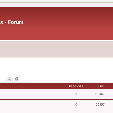
us - Forum
RÉPONSES
VUES
2
101693
0
20357