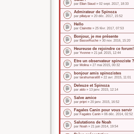
par
Elian Siaud
» 02 sept. 2017, 18:33
Admirateur de Spinoza
par
pillaiyar
» 20 déc. 2017, 15:52
Hello
par
Clairette
» 25 févr. 2017, 07:53
Bonjour, je me présente
par
BasseRuche
» 30 nov. 2016, 15:20
Heureuse de rejoindre ce forum!
par
Yvonne
» 21 juil. 2015, 12:44
Etre un observateur spinoziste 
par
Molina
» 27 mai 2015, 00:32
bonjour amis spinozistes
par
tarahumara68
» 22 avr. 2015, 11:01
Deleuze et Spinoza
par
aldo
» 13 janv. 2015, 12:14
Salve amice
par
pripri
» 20 janv. 2015, 16:52
Fagales Canin pour vous servir
par
Fagales Canin
» 06 déc. 2014, 02:52
Salutations de Noah
par
Noah
» 21 juin 2014, 19:54