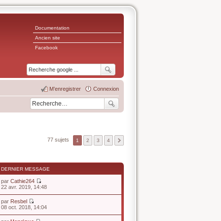
Documentation
Ancien site
Facebook
M’enregistrer
Connexion
77 sujets
1
2
3
4
DERNIER MESSAGE
par
Cathie264
V
22 avr. 2019, 14:48
o
i
par
Resbel
r
V
08 oct. 2018, 14:04
l
o
e
i