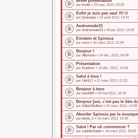
Brève présentation
par
Invité
» 29 sept. 2013, 03:35
Enfin je suis pas seul !!!! U
par
Quisuisje
» 24 août 2013, 14:41
Andromede33
par
Andromede33
» 05 juil. 2013, 10:05
Einstein et Spinoza
par
cess
» 02 mars 2013, 15:09
Bonjour !
par
Allomono
» 24 déc. 2012, 04:36
Présentation
par
Explorer
» 14 déc. 2012, 14:49
Salut à tous !
par
Libr617
» 21 mars 2012, 01:22
Bonjour à tous
par
tuanh88
» 03 mai 2012, 16:34
Bonjour [oui, c'est pas le titre d
par
GilbertDulbert
» 23 mars 2012, 14:58
Aborder Spinoza par la musique
par
denis_h
» 16 mars 2012, 15:38
Salut ! Par où commencer ?
par
LaphiloDalain
» 18 mars 2012, 18:05