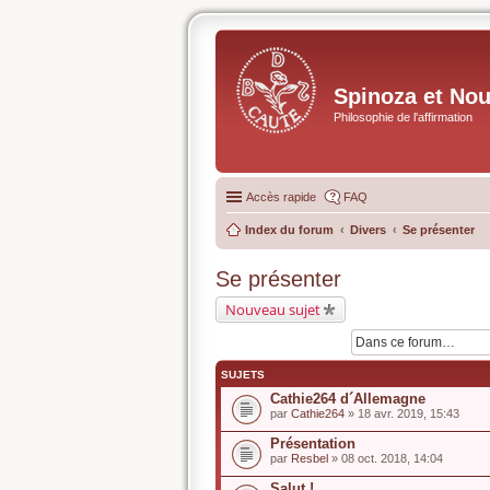
Spinoza et No
Philosophie de l'affirmation
Accès rapide
FAQ
Index du forum
Divers
Se présenter
Se présenter
Nouveau sujet
SUJETS
Cathie264 d´Allemagne
par
Cathie264
» 18 avr. 2019, 15:43
Présentation
par
Resbel
» 08 oct. 2018, 14:04
Salut !