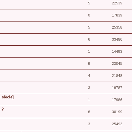
5
22539
0
17839
5
25358
6
33486
1
14493
9
23045
4
21848
3
19787
u siècle]
1
17986
 ?
8
30199
3
25493