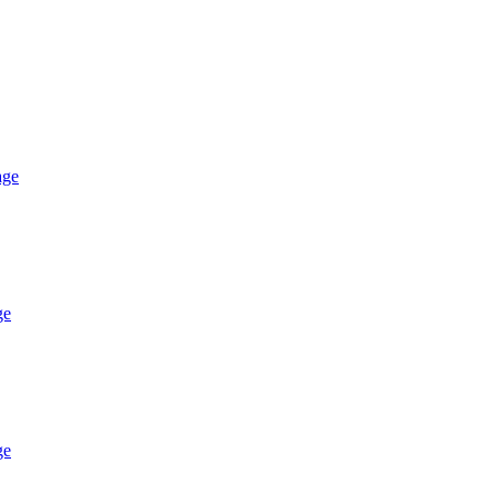
age
ge
ge