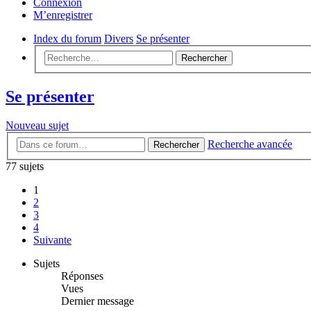
Connexion
M’enregistrer
Index du forum
Divers
Se présenter
Rechercher
Se présenter
Nouveau sujet
Recherche avancée
Rechercher
77 sujets
1
2
3
4
Suivante
Sujets
Réponses
Vues
Dernier message