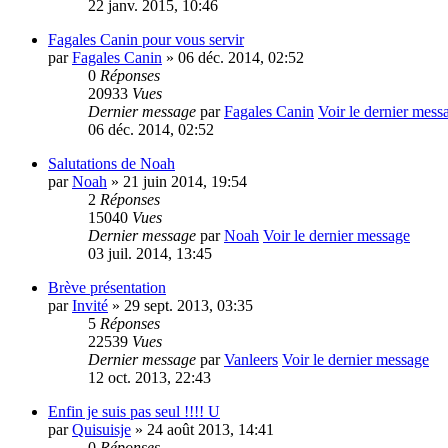
22 janv. 2015, 10:46
Fagales Canin pour vous servir
par
Fagales Canin
» 06 déc. 2014, 02:52
0
Réponses
20933
Vues
Dernier message
par
Fagales Canin
Voir le dernier mess
06 déc. 2014, 02:52
Salutations de Noah
par
Noah
» 21 juin 2014, 19:54
2
Réponses
15040
Vues
Dernier message
par
Noah
Voir le dernier message
03 juil. 2014, 13:45
Brève présentation
par
Invité
» 29 sept. 2013, 03:35
5
Réponses
22539
Vues
Dernier message
par
Vanleers
Voir le dernier message
12 oct. 2013, 22:43
Enfin je suis pas seul !!!! U
par
Quisuisje
» 24 août 2013, 14:41
0
Réponses