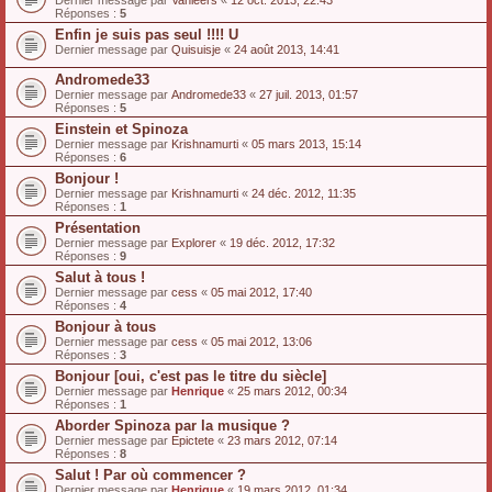
Dernier message par
Vanleers
«
12 oct. 2013, 22:43
Réponses :
5
Enfin je suis pas seul !!!! U
Dernier message par
Quisuisje
«
24 août 2013, 14:41
Andromede33
Dernier message par
Andromede33
«
27 juil. 2013, 01:57
Réponses :
5
Einstein et Spinoza
Dernier message par
Krishnamurti
«
05 mars 2013, 15:14
Réponses :
6
Bonjour !
Dernier message par
Krishnamurti
«
24 déc. 2012, 11:35
Réponses :
1
Présentation
Dernier message par
Explorer
«
19 déc. 2012, 17:32
Réponses :
9
Salut à tous !
Dernier message par
cess
«
05 mai 2012, 17:40
Réponses :
4
Bonjour à tous
Dernier message par
cess
«
05 mai 2012, 13:06
Réponses :
3
Bonjour [oui, c'est pas le titre du siècle]
Dernier message par
Henrique
«
25 mars 2012, 00:34
Réponses :
1
Aborder Spinoza par la musique ?
Dernier message par
Epictete
«
23 mars 2012, 07:14
Réponses :
8
Salut ! Par où commencer ?
Dernier message par
Henrique
«
19 mars 2012, 01:34