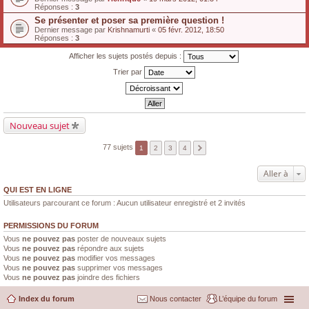
Réponses :
3
Se présenter et poser sa première question !
Dernier message par
Krishnamurti
«
05 févr. 2012, 18:50
Réponses :
3
Afficher les sujets postés depuis :
Trier par
Nouveau sujet
77 sujets
1
2
3
4
Aller à
QUI EST EN LIGNE
Utilisateurs parcourant ce forum : Aucun utilisateur enregistré et 2 invités
PERMISSIONS DU FORUM
Vous
ne pouvez pas
poster de nouveaux sujets
Vous
ne pouvez pas
répondre aux sujets
Vous
ne pouvez pas
modifier vos messages
Vous
ne pouvez pas
supprimer vos messages
Vous
ne pouvez pas
joindre des fichiers
Index du forum
Nous contacter
L’équipe du forum