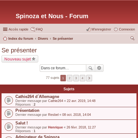
Spinoza et Nous - Forum
Accès rapide
FAQ
M’enregistrer
Connexion
Index du forum
Divers
Se présenter
ec
Se présenter
her
Nouveau sujet
ch
er
77 sujets
1
2
3
4
Sujets
Cathie264 d´Allemagne
Dernier message par
Cathie264
«
22 avr. 2019, 14:48
Réponses :
2
Présentation
Dernier message par
Resbel
«
08 oct. 2018, 14:04
Salut !
Dernier message par
Henrique
«
26 févr. 2018, 11:27
Réponses :
1
Admirateur de Spinoza