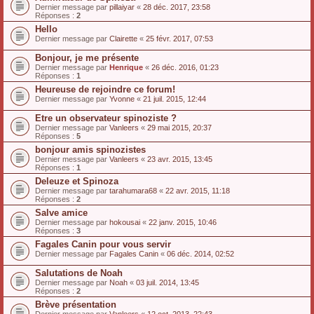
Dernier message par
pillaiyar
«
28 déc. 2017, 23:58
Réponses :
2
Hello
Dernier message par
Clairette
«
25 févr. 2017, 07:53
Bonjour, je me présente
Dernier message par
Henrique
«
26 déc. 2016, 01:23
Réponses :
1
Heureuse de rejoindre ce forum!
Dernier message par
Yvonne
«
21 juil. 2015, 12:44
Etre un observateur spinoziste ?
Dernier message par
Vanleers
«
29 mai 2015, 20:37
Réponses :
5
bonjour amis spinozistes
Dernier message par
Vanleers
«
23 avr. 2015, 13:45
Réponses :
1
Deleuze et Spinoza
Dernier message par
tarahumara68
«
22 avr. 2015, 11:18
Réponses :
2
Salve amice
Dernier message par
hokousai
«
22 janv. 2015, 10:46
Réponses :
3
Fagales Canin pour vous servir
Dernier message par
Fagales Canin
«
06 déc. 2014, 02:52
Salutations de Noah
Dernier message par
Noah
«
03 juil. 2014, 13:45
Réponses :
2
Brève présentation