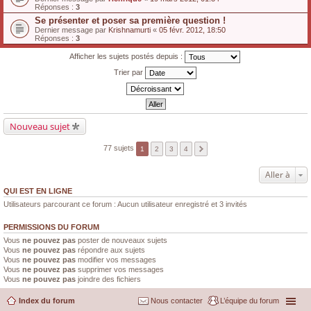
Réponses :
3
Se présenter et poser sa première question !
Dernier message par
Krishnamurti
«
05 févr. 2012, 18:50
Réponses :
3
Afficher les sujets postés depuis :
Trier par
Nouveau sujet
77 sujets
1
2
3
4
Aller à
QUI EST EN LIGNE
Utilisateurs parcourant ce forum : Aucun utilisateur enregistré et 3 invités
PERMISSIONS DU FORUM
Vous
ne pouvez pas
poster de nouveaux sujets
Vous
ne pouvez pas
répondre aux sujets
Vous
ne pouvez pas
modifier vos messages
Vous
ne pouvez pas
supprimer vos messages
Vous
ne pouvez pas
joindre des fichiers
Index du forum
Nous contacter
L’équipe du forum