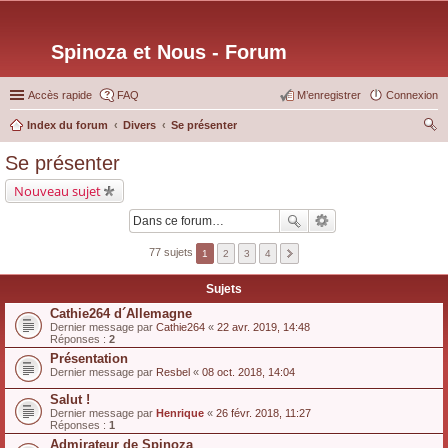
Spinoza et Nous - Forum
Accès rapide
FAQ
M’enregistrer
Connexion
Index du forum
Divers
Se présenter
ec
Se présenter
her
Nouveau sujet
ch
er
77 sujets
1
2
3
4
Sujets
Cathie264 d´Allemagne
Dernier message par
Cathie264
«
22 avr. 2019, 14:48
Réponses :
2
Présentation
Dernier message par
Resbel
«
08 oct. 2018, 14:04
Salut !
Dernier message par
Henrique
«
26 févr. 2018, 11:27
Réponses :
1
Admirateur de Spinoza