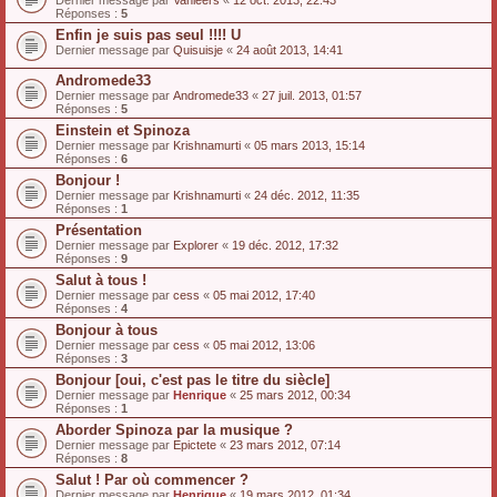
Dernier message par
Vanleers
«
12 oct. 2013, 22:43
Réponses :
5
Enfin je suis pas seul !!!! U
Dernier message par
Quisuisje
«
24 août 2013, 14:41
Andromede33
Dernier message par
Andromede33
«
27 juil. 2013, 01:57
Réponses :
5
Einstein et Spinoza
Dernier message par
Krishnamurti
«
05 mars 2013, 15:14
Réponses :
6
Bonjour !
Dernier message par
Krishnamurti
«
24 déc. 2012, 11:35
Réponses :
1
Présentation
Dernier message par
Explorer
«
19 déc. 2012, 17:32
Réponses :
9
Salut à tous !
Dernier message par
cess
«
05 mai 2012, 17:40
Réponses :
4
Bonjour à tous
Dernier message par
cess
«
05 mai 2012, 13:06
Réponses :
3
Bonjour [oui, c'est pas le titre du siècle]
Dernier message par
Henrique
«
25 mars 2012, 00:34
Réponses :
1
Aborder Spinoza par la musique ?
Dernier message par
Epictete
«
23 mars 2012, 07:14
Réponses :
8
Salut ! Par où commencer ?
Dernier message par
Henrique
«
19 mars 2012, 01:34