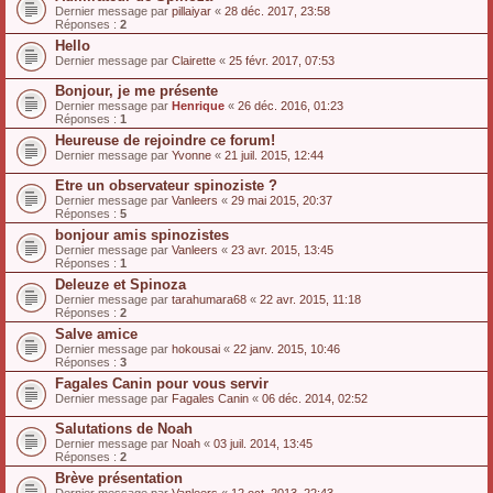
Dernier message par
pillaiyar
«
28 déc. 2017, 23:58
Réponses :
2
Hello
Dernier message par
Clairette
«
25 févr. 2017, 07:53
Bonjour, je me présente
Dernier message par
Henrique
«
26 déc. 2016, 01:23
Réponses :
1
Heureuse de rejoindre ce forum!
Dernier message par
Yvonne
«
21 juil. 2015, 12:44
Etre un observateur spinoziste ?
Dernier message par
Vanleers
«
29 mai 2015, 20:37
Réponses :
5
bonjour amis spinozistes
Dernier message par
Vanleers
«
23 avr. 2015, 13:45
Réponses :
1
Deleuze et Spinoza
Dernier message par
tarahumara68
«
22 avr. 2015, 11:18
Réponses :
2
Salve amice
Dernier message par
hokousai
«
22 janv. 2015, 10:46
Réponses :
3
Fagales Canin pour vous servir
Dernier message par
Fagales Canin
«
06 déc. 2014, 02:52
Salutations de Noah
Dernier message par
Noah
«
03 juil. 2014, 13:45
Réponses :
2
Brève présentation