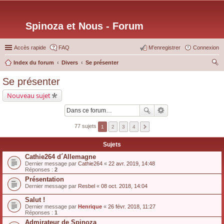
Spinoza et Nous - Forum
Accès rapide
FAQ
M’enregistrer
Connexion
Index du forum
Divers
Se présenter
ec
Se présenter
her
Nouveau sujet
ch
er
77 sujets
1
2
3
4
Sujets
Cathie264 d´Allemagne
Dernier message par
Cathie264
«
22 avr. 2019, 14:48
Réponses :
2
Présentation
Dernier message par
Resbel
«
08 oct. 2018, 14:04
Salut !
Dernier message par
Henrique
«
26 févr. 2018, 11:27
Réponses :
1
Admirateur de Spinoza