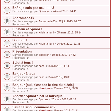
Dernier message par
Vanleers
«
12 oct. 2013, 22:43
Réponses :
5
Enfin je suis pas seul !!!! U
Dernier message par
Quisuisje
«
24 août 2013, 14:41
Andromede33
Dernier message par
Andromede33
«
27 juil. 2013, 01:57
Réponses :
5
Einstein et Spinoza
Dernier message par
Krishnamurti
«
05 mars 2013, 15:14
Réponses :
6
Bonjour !
Dernier message par
Krishnamurti
«
24 déc. 2012, 11:35
Réponses :
1
Présentation
Dernier message par
Explorer
«
19 déc. 2012, 17:32
Réponses :
9
Salut à tous !
Dernier message par
cess
«
05 mai 2012, 17:40
Réponses :
4
Bonjour à tous
Dernier message par
cess
«
05 mai 2012, 13:06
Réponses :
3
Bonjour [oui, c'est pas le titre du siècle]
Dernier message par
Henrique
«
25 mars 2012, 00:34
Réponses :
1
Aborder Spinoza par la musique ?
Dernier message par
Epictete
«
23 mars 2012, 07:14
Réponses :
8
Salut ! Par où commencer ?
Dernier message par
Henrique
«
19 mars 2012, 01:34