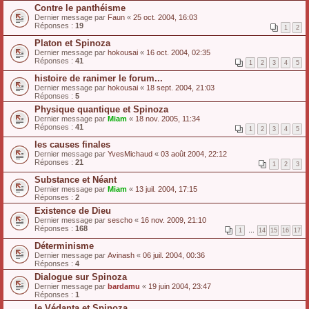
Contre le panthéisme
Dernier message par
Faun
«
25 oct. 2004, 16:03
Réponses :
19
1
2
Platon et Spinoza
Dernier message par
hokousai
«
16 oct. 2004, 02:35
Réponses :
41
1
2
3
4
5
histoire de ranimer le forum...
Dernier message par
hokousai
«
18 sept. 2004, 21:03
Réponses :
5
Physique quantique et Spinoza
Dernier message par
Miam
«
18 nov. 2005, 11:34
Réponses :
41
1
2
3
4
5
les causes finales
Dernier message par
YvesMichaud
«
03 août 2004, 22:12
Réponses :
21
1
2
3
Substance et Néant
Dernier message par
Miam
«
13 juil. 2004, 17:15
Réponses :
2
Existence de Dieu
Dernier message par
sescho
«
16 nov. 2009, 21:10
Réponses :
168
1
…
14
15
16
17
Déterminisme
Dernier message par
Avinash
«
06 juil. 2004, 00:36
Réponses :
4
Dialogue sur Spinoza
Dernier message par
bardamu
«
19 juin 2004, 23:47
Réponses :
1
le Védanta et Spinoza