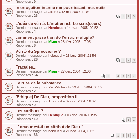
Réponses :
9
Interrogation interne me pourrissant mes nuits
Dernier message par
alcore
«
13 mai 2009, 11:04
Réponses :
26
1
2
3
L'idée de vérité. L'irrationnel. Le sens(cours)
Dernier message par
Henrique
«
14 mars 2005, 00:52
Réponses :
4
comment passe-t-on de l'un au multiple?
Dernier message par
Miam
«
28 févr. 2005, 17:05
Réponses :
6
Vérité du Spinozisme ?
Dernier message par
hokousai
«
25 janv. 2005, 21:54
Réponses :
26
1
2
3
Fractales...
Dernier message par
Miam
«
27 déc. 2004, 12:06
Réponses :
64
1
…
4
5
6
7
La ruse de la substance
Dernier message par
YvesMichaud
«
23 déc. 2004, 00:35
Réponses :
2
[Ethique] De Dieu, proposition II
Dernier message par
Troumad
«
07 déc. 2004, 16:07
Réponses :
9
Les attributs ?
Dernier message par
Henrique
«
03 déc. 2004, 01:35
Réponses :
19
1
2
l ' amour est-il un attribut de Dieu ?
Dernier message par
hokousai
«
21 nov. 2004, 19:35
Réponses :
36
1
2
3
4