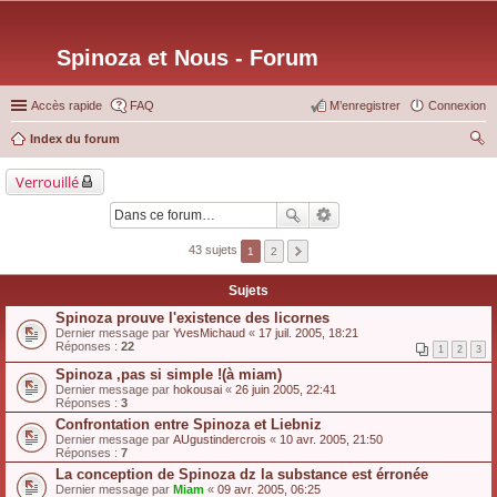
Spinoza et Nous - Forum
Accès rapide
FAQ
M’enregistrer
Connexion
Index du forum
ec
Verrouillé
her
ch
er
43 sujets
1
2
Sujets
Spinoza prouve l'existence des licornes
Dernier message par
YvesMichaud
«
17 juil. 2005, 18:21
Réponses :
22
1
2
3
Spinoza ,pas si simple !(à miam)
Dernier message par
hokousai
«
26 juin 2005, 22:41
Réponses :
3
Confrontation entre Spinoza et Liebniz
Dernier message par
AUgustindercrois
«
10 avr. 2005, 21:50
Réponses :
7
La conception de Spinoza dz la substance est érronée
Dernier message par
Miam
«
09 avr. 2005, 06:25