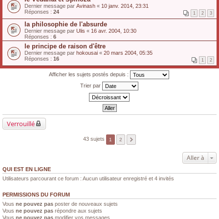
Dernier message par
Avinash
«
10 janv. 2014, 23:31
Réponses :
24
1
2
3
la philosophie de l'absurde
Dernier message par
Ulis
«
16 avr. 2004, 10:30
Réponses :
6
le principe de raison d'être
Dernier message par
hokousai
«
20 mars 2004, 05:35
Réponses :
16
1
2
Afficher les sujets postés depuis :
Trier par
Verrouillé
43 sujets
1
2
Aller à
QUI EST EN LIGNE
Utilisateurs parcourant ce forum : Aucun utilisateur enregistré et 4 invités
PERMISSIONS DU FORUM
Vous
ne pouvez pas
poster de nouveaux sujets
Vous
ne pouvez pas
répondre aux sujets
Vous
ne pouvez pas
modifier vos messages