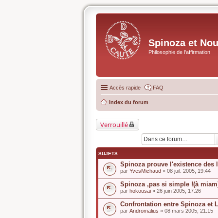
Spinoza et No
Philosophie de l'affirmation
Accès rapide
FAQ
Index du forum
Verrouillé
SUJETS
Spinoza prouve l'existence des 
par
YvesMichaud
» 08 juil. 2005, 19:44
Spinoza ,pas si simple !(à miam
par
hokousai
» 26 juin 2005, 17:26
Confrontation entre Spinoza et 
par
Andromalius
» 08 mars 2005, 21:15