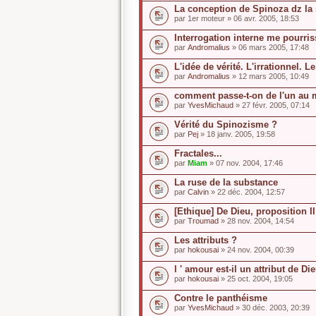
La conception de Spinoza dz la 
par
1er moteur
» 06 avr. 2005, 18:53
Interrogation interne me pourri
par
Andromalius
» 06 mars 2005, 17:48
L'idée de vérité. L'irrationnel. L
par
Andromalius
» 12 mars 2005, 10:49
comment passe-t-on de l'un au 
par
YvesMichaud
» 27 févr. 2005, 07:14
Vérité du Spinozisme ?
par
Pej
» 18 janv. 2005, 19:58
Fractales...
par
Miam
» 07 nov. 2004, 17:46
La ruse de la substance
par
Calvin
» 22 déc. 2004, 12:57
[Ethique] De Dieu, proposition II
par
Troumad
» 28 nov. 2004, 14:54
Les attributs ?
par
hokousai
» 24 nov. 2004, 00:39
l ' amour est-il un attribut de Di
par
hokousai
» 25 oct. 2004, 19:05
Contre le panthéisme
par
YvesMichaud
» 30 déc. 2003, 20:39