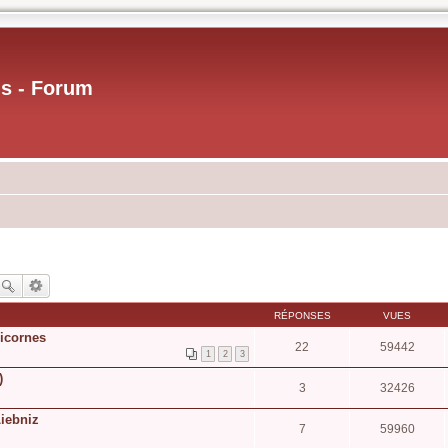
us - Forum
RÉPONSES
VUES
licornes
22
59442
1
2
3
)
3
32426
Liebniz
7
59960