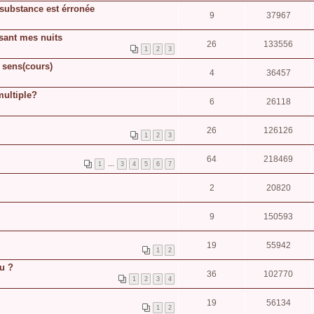
substance est érronée
9
37967
ssant mes nuits
26
133556
1
2
3
e sens(cours)
4
36457
multiple?
6
26118
26
126126
1
2
3
64
218469
1
…
3
4
5
6
7
2
20820
9
150593
19
55942
1
2
eu ?
36
102770
1
2
3
4
19
56134
1
2