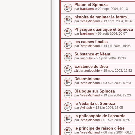
Platon et Spinoza
par
bardamu
» 22 sept. 2004, 19:13
histoire de ranimer le forum...
par
YvesMichaud
» 13 sept. 2004, 01:48
Physique quantique et Spinoza
par
bardamu
» 06 août 2004, 00:07
les causes finales
par
YvesMichaud
» 14 juil. 2004, 19:03
Substance et Néant
par
succube
» 27 janv. 2004, 19:38
Existence de Dieu
par
zerioughfe
» 18 nov. 2003, 12:52
C
e
Déterminisme
s
par
YvesMichaud
» 03 avr. 2003, 07:31
u
j
Dialogue sur Spinoza
e
par
t
YvesMichaud
» 19 juin 2004, 19:23
a
u
le Védanta et Spinoza
n
par
Avinash
» 13 juin 2004, 16:05
s
o
la philosophie de l'absurde
n
par
YvesMichaud
» 01 avr. 2004, 07:46
d
a
le principe de raison d'être
g
e
par
YvesMichaud
» 08 mars 2004, 06:14