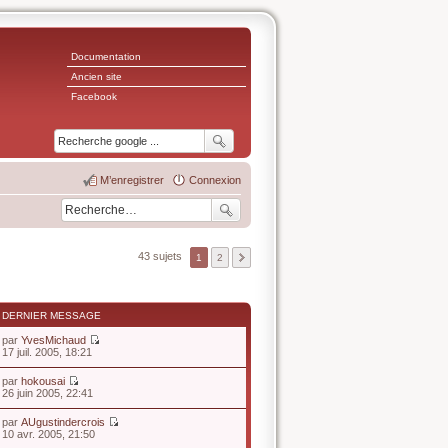
Documentation
Ancien site
Facebook
M’enregistrer
Connexion
43 sujets
1
2
DERNIER MESSAGE
par
YvesMichaud
V
17 juil. 2005, 18:21
o
i
par
hokousai
r
V
26 juin 2005, 22:41
l
o
e
i
par
AUgustindercrois
d
r
V
10 avr. 2005, 21:50
e
l
o
r