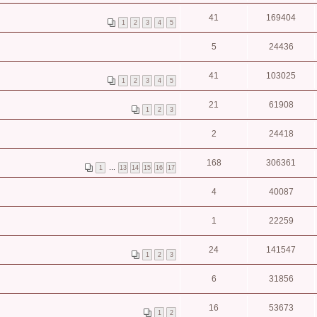
41
169404
1
2
3
4
5
5
24436
41
103025
1
2
3
4
5
21
61908
1
2
3
2
24418
168
306361
1
…
13
14
15
16
17
4
40087
1
22259
24
141547
1
2
3
6
31856
16
53673
1
2