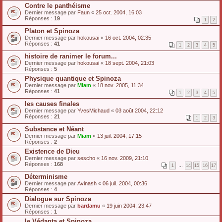
Contre le panthéisme
Dernier message par
Faun
«
25 oct. 2004, 16:03
Réponses :
19
1
2
Platon et Spinoza
Dernier message par
hokousai
«
16 oct. 2004, 02:35
Réponses :
41
1
2
3
4
5
histoire de ranimer le forum...
Dernier message par
hokousai
«
18 sept. 2004, 21:03
Réponses :
5
Physique quantique et Spinoza
Dernier message par
Miam
«
18 nov. 2005, 11:34
Réponses :
41
1
2
3
4
5
les causes finales
Dernier message par
YvesMichaud
«
03 août 2004, 22:12
Réponses :
21
1
2
3
Substance et Néant
Dernier message par
Miam
«
13 juil. 2004, 17:15
Réponses :
2
Existence de Dieu
Dernier message par
sescho
«
16 nov. 2009, 21:10
Réponses :
168
1
…
14
15
16
17
Déterminisme
Dernier message par
Avinash
«
06 juil. 2004, 00:36
Réponses :
4
Dialogue sur Spinoza
Dernier message par
bardamu
«
19 juin 2004, 23:47
Réponses :
1
le Védanta et Spinoza