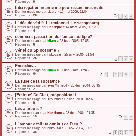
Réponses :
9
Interrogation interne me pourrissant mes nuits
Dernier message par
alcore
«
13 mai 2009, 11:04
Réponses :
26
1
2
3
L'idée de vérité. L'irrationnel. Le sens(cours)
Dernier message par
Henrique
«
14 mars 2005, 00:52
Réponses :
4
comment passe-t-on de l'un au multiple?
Dernier message par
Miam
«
28 févr. 2005, 17:05
Réponses :
6
Vérité du Spinozisme ?
Dernier message par
hokousai
«
25 janv. 2005, 21:54
Réponses :
26
1
2
3
Fractales...
Dernier message par
Miam
«
27 déc. 2004, 12:06
Réponses :
64
1
…
4
5
6
7
La ruse de la substance
Dernier message par
YvesMichaud
«
23 déc. 2004, 00:35
Réponses :
2
[Ethique] De Dieu, proposition II
Dernier message par
Troumad
«
07 déc. 2004, 16:07
Réponses :
9
Les attributs ?
Dernier message par
Henrique
«
03 déc. 2004, 01:35
Réponses :
19
1
2
l ' amour est-il un attribut de Dieu ?
Dernier message par
hokousai
«
21 nov. 2004, 19:35
Réponses :
36
1
2
3
4