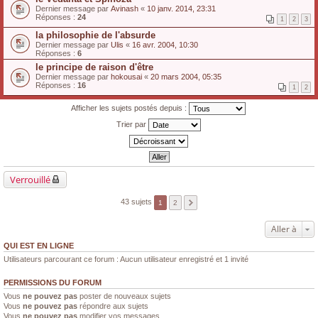
Dernier message par
Avinash
«
10 janv. 2014, 23:31
Réponses :
24
1
2
3
la philosophie de l'absurde
Dernier message par
Ulis
«
16 avr. 2004, 10:30
Réponses :
6
le principe de raison d'être
Dernier message par
hokousai
«
20 mars 2004, 05:35
Réponses :
16
1
2
Afficher les sujets postés depuis :
Trier par
Verrouillé
43 sujets
1
2
Aller à
QUI EST EN LIGNE
Utilisateurs parcourant ce forum : Aucun utilisateur enregistré et 1 invité
PERMISSIONS DU FORUM
Vous
ne pouvez pas
poster de nouveaux sujets
Vous
ne pouvez pas
répondre aux sujets
Vous
ne pouvez pas
modifier vos messages