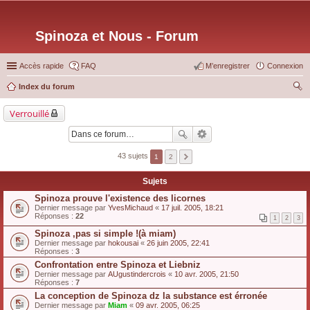
Spinoza et Nous - Forum
Accès rapide
FAQ
M’enregistrer
Connexion
Index du forum
ec
Verrouillé
her
ch
er
43 sujets
1
2
Sujets
Spinoza prouve l'existence des licornes
Dernier message par
YvesMichaud
«
17 juil. 2005, 18:21
Réponses :
22
1
2
3
Spinoza ,pas si simple !(à miam)
Dernier message par
hokousai
«
26 juin 2005, 22:41
Réponses :
3
Confrontation entre Spinoza et Liebniz
Dernier message par
AUgustindercrois
«
10 avr. 2005, 21:50
Réponses :
7
La conception de Spinoza dz la substance est érronée
Dernier message par
Miam
«
09 avr. 2005, 06:25