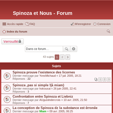
Spinoza et Nous - Forum
Accès rapide
FAQ
M’enregistrer
Connexion
Index du forum
ec
Verrouillé
her
ch
er
43 sujets
1
2
Sujets
Spinoza prouve l'existence des licornes
Dernier message par
YvesMichaud
«
17 juil. 2005, 18:21
Réponses :
22
1
2
3
Spinoza ,pas si simple !(à miam)
Dernier message par
hokousai
«
26 juin 2005, 22:41
Réponses :
3
Confrontation entre Spinoza et Liebniz
Dernier message par
AUgustindercrois
«
10 avr. 2005, 21:50
Réponses :
7
La conception de Spinoza dz la substance est érronée
Dernier message par
Miam
«
09 avr. 2005, 06:25