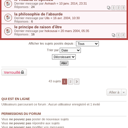
Dernier message par
Avinash
«
10 janv. 2014, 23:31
Réponses :
24
1
2
3
la philosophie de l'absurde
Dernier message par
Ulis
«
16 avr. 2004, 10:30
Réponses :
6
le principe de raison d'être
Dernier message par
hokousai
«
20 mars 2004, 05:35
Réponses :
16
1
2
Afficher les sujets postés depuis :
Trier par
Verrouillé
43 sujets
1
2
Aller à
QUI EST EN LIGNE
Utilisateurs parcourant ce forum : Aucun utilisateur enregistré et 1 invité
PERMISSIONS DU FORUM
Vous
ne pouvez pas
poster de nouveaux sujets
Vous
ne pouvez pas
répondre aux sujets
Vous
ne pouvez pas
modifier vos messages