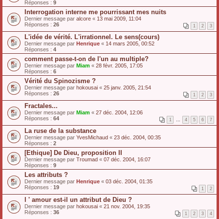
Réponses :
9
Interrogation interne me pourrissant mes nuits
Dernier message par
alcore
«
13 mai 2009, 11:04
Réponses :
26
1
2
3
L'idée de vérité. L'irrationnel. Le sens(cours)
Dernier message par
Henrique
«
14 mars 2005, 00:52
Réponses :
4
comment passe-t-on de l'un au multiple?
Dernier message par
Miam
«
28 févr. 2005, 17:05
Réponses :
6
Vérité du Spinozisme ?
Dernier message par
hokousai
«
25 janv. 2005, 21:54
Réponses :
26
1
2
3
Fractales...
Dernier message par
Miam
«
27 déc. 2004, 12:06
Réponses :
64
1
…
4
5
6
7
La ruse de la substance
Dernier message par
YvesMichaud
«
23 déc. 2004, 00:35
Réponses :
2
[Ethique] De Dieu, proposition II
Dernier message par
Troumad
«
07 déc. 2004, 16:07
Réponses :
9
Les attributs ?
Dernier message par
Henrique
«
03 déc. 2004, 01:35
Réponses :
19
1
2
l ' amour est-il un attribut de Dieu ?
Dernier message par
hokousai
«
21 nov. 2004, 19:35
Réponses :
36
1
2
3
4