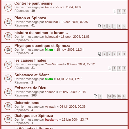
Contre le panthéisme
Dernier message par
Faun
«
25 oct. 2004, 16:03
Réponses :
19
1
2
Platon et Spinoza
Dernier message par
hokousai
«
16 oct. 2004, 02:35
Réponses :
41
1
2
3
4
5
histoire de ranimer le forum...
Dernier message par
hokousai
«
18 sept. 2004, 21:03
Réponses :
5
Physique quantique et Spinoza
Dernier message par
Miam
«
18 nov. 2005, 11:34
Réponses :
41
1
2
3
4
5
les causes finales
Dernier message par
YvesMichaud
«
03 août 2004, 22:12
Réponses :
21
1
2
3
Substance et Néant
Dernier message par
Miam
«
13 juil. 2004, 17:15
Réponses :
2
Existence de Dieu
Dernier message par
sescho
«
16 nov. 2009, 21:10
Réponses :
168
1
…
14
15
16
17
Déterminisme
Dernier message par
Avinash
«
06 juil. 2004, 00:36
Réponses :
4
Dialogue sur Spinoza
Dernier message par
bardamu
«
19 juin 2004, 23:47
Réponses :
1
le Védanta et Spinoza