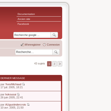
Documentation
Ancien site
Facebook
M’enregistrer
Connexion
43 sujets
1
2
DERNIER MESSAGE
par
YvesMichaud
V
17 juil. 2005, 18:21
o
i
par
hokousai
r
V
26 juin 2005, 22:41
l
o
e
i
par
AUgustindercrois
d
r
V
10 avr. 2005, 21:50
e
l
o
r