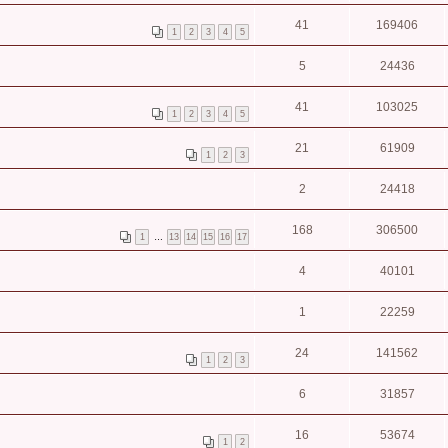
41
169406
1
2
3
4
5
5
24436
41
103025
1
2
3
4
5
21
61909
1
2
3
2
24418
168
306500
1
…
13
14
15
16
17
4
40101
1
22259
24
141562
1
2
3
6
31857
16
53674
1
2