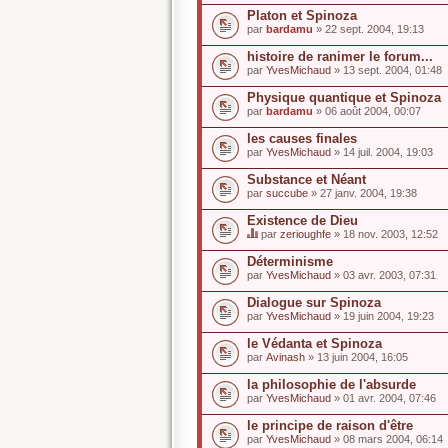
Platon et Spinoza
par
bardamu
» 22 sept. 2004, 19:13
histoire de ranimer le forum...
par
YvesMichaud
» 13 sept. 2004, 01:48
Physique quantique et Spinoza
par
bardamu
» 06 août 2004, 00:07
les causes finales
par
YvesMichaud
» 14 juil. 2004, 19:03
Substance et Néant
par
succube
» 27 janv. 2004, 19:38
Existence de Dieu
par
zerioughfe
» 18 nov. 2003, 12:52
C
e
Déterminisme
s
par
YvesMichaud
» 03 avr. 2003, 07:31
u
j
Dialogue sur Spinoza
e
par
t
YvesMichaud
» 19 juin 2004, 19:23
a
u
le Védanta et Spinoza
n
par
Avinash
» 13 juin 2004, 16:05
s
o
la philosophie de l'absurde
n
par
YvesMichaud
» 01 avr. 2004, 07:46
d
a
le principe de raison d'être
g
e
par
YvesMichaud
» 08 mars 2004, 06:14