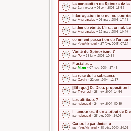
La conception de Spinoza dz la 
par
1er moteur
» 06 avr. 2005, 18:53
Interrogation interne me pourri
par
Andromalius
» 06 mars 2005, 17:48
L'idée de vérité. L'irrationnel. L
par
Andromalius
» 12 mars 2005, 10:49
comment passe-t-on de l'un au 
par
YvesMichaud
» 27 févr. 2005, 07:14
Vérité du Spinozisme ?
par
Pej
» 18 janv. 2005, 19:58
Fractales...
par
Miam
» 07 nov. 2004, 17:46
La ruse de la substance
par
Calvin
» 22 déc. 2004, 12:57
[Ethique] De Dieu, proposition II
par
Troumad
» 28 nov. 2004, 14:54
Les attributs ?
par
hokousai
» 24 nov. 2004, 00:39
l ' amour est-il un attribut de Di
par
hokousai
» 25 oct. 2004, 19:05
Contre le panthéisme
par
YvesMichaud
» 30 déc. 2003, 20:39