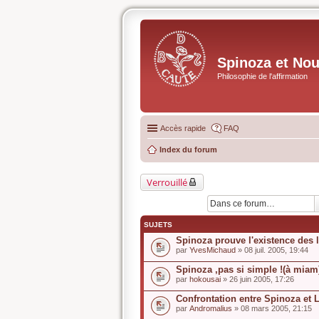
Spinoza et No
Philosophie de l'affirmation
Accès rapide
FAQ
Index du forum
Verrouillé
SUJETS
Spinoza prouve l'existence des 
par
YvesMichaud
» 08 juil. 2005, 19:44
Spinoza ,pas si simple !(à miam
par
hokousai
» 26 juin 2005, 17:26
Confrontation entre Spinoza et 
par
Andromalius
» 08 mars 2005, 21:15