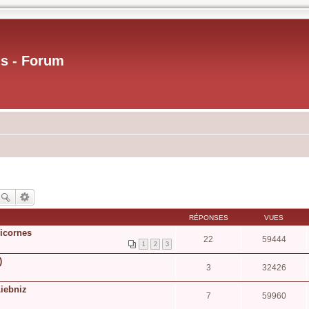
us - Forum
RÉPONSES
VUES
licornes
22
59444
1
2
3
)
3
32426
Liebniz
7
59960