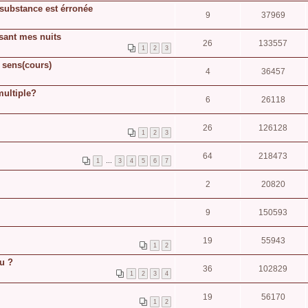
substance est érronée
9
37969
ssant mes nuits
26
133557
1
2
3
e sens(cours)
4
36457
multiple?
6
26118
26
126128
1
2
3
64
218473
1
…
3
4
5
6
7
2
20820
9
150593
19
55943
1
2
eu ?
36
102829
1
2
3
4
19
56170
1
2