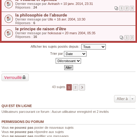
Dernier message par
Avinash
«
10 janv. 2014, 23:31
Réponses :
24
1
2
3
la philosophie de l'absurde
Dernier message par
Ulis
«
16 avr. 2004, 10:30
Réponses :
6
le principe de raison d'être
Dernier message par
hokousai
«
20 mars 2004, 05:35
Réponses :
16
1
2
Afficher les sujets postés depuis :
Trier par
Verrouillé
43 sujets
1
2
Aller à
QUI EST EN LIGNE
Utilisateurs parcourant ce forum : Aucun utilisateur enregistré et 2 invités
PERMISSIONS DU FORUM
Vous
ne pouvez pas
poster de nouveaux sujets
Vous
ne pouvez pas
répondre aux sujets
Vous
ne pouvez pas
modifier vos messages