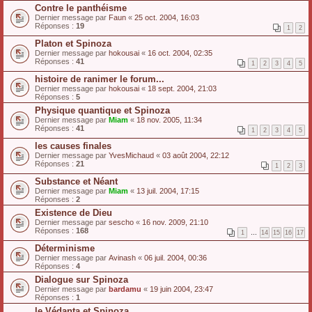
Contre le panthéisme
Dernier message par
Faun
«
25 oct. 2004, 16:03
Réponses :
19
1
2
Platon et Spinoza
Dernier message par
hokousai
«
16 oct. 2004, 02:35
Réponses :
41
1
2
3
4
5
histoire de ranimer le forum...
Dernier message par
hokousai
«
18 sept. 2004, 21:03
Réponses :
5
Physique quantique et Spinoza
Dernier message par
Miam
«
18 nov. 2005, 11:34
Réponses :
41
1
2
3
4
5
les causes finales
Dernier message par
YvesMichaud
«
03 août 2004, 22:12
Réponses :
21
1
2
3
Substance et Néant
Dernier message par
Miam
«
13 juil. 2004, 17:15
Réponses :
2
Existence de Dieu
Dernier message par
sescho
«
16 nov. 2009, 21:10
Réponses :
168
1
…
14
15
16
17
Déterminisme
Dernier message par
Avinash
«
06 juil. 2004, 00:36
Réponses :
4
Dialogue sur Spinoza
Dernier message par
bardamu
«
19 juin 2004, 23:47
Réponses :
1
le Védanta et Spinoza