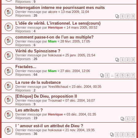
Réponses :
9
Interrogation interne me pourrissant mes nuits
Dernier message par
alcore
«
13 mai 2009, 11:04
Réponses :
26
1
2
3
L'idée de vérité. L'irrationnel. Le sens(cours)
Dernier message par
Henrique
«
14 mars 2005, 00:52
Réponses :
4
comment passe-t-on de l'un au multiple?
Dernier message par
Miam
«
28 févr. 2005, 17:05
Réponses :
6
Vérité du Spinozisme ?
Dernier message par
hokousai
«
25 janv. 2005, 21:54
Réponses :
26
1
2
3
Fractales...
Dernier message par
Miam
«
27 déc. 2004, 12:06
Réponses :
64
1
…
4
5
6
7
La ruse de la substance
Dernier message par
YvesMichaud
«
23 déc. 2004, 00:35
Réponses :
2
[Ethique] De Dieu, proposition II
Dernier message par
Troumad
«
07 déc. 2004, 16:07
Réponses :
9
Les attributs ?
Dernier message par
Henrique
«
03 déc. 2004, 01:35
Réponses :
19
1
2
l ' amour est-il un attribut de Dieu ?
Dernier message par
hokousai
«
21 nov. 2004, 19:35
Réponses :
36
1
2
3
4