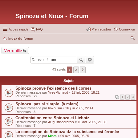
Spinoza et Nous - Forum
Accès rapide
FAQ
M’enregistrer
Connexion
Index du forum
ec
Verrouillé
her
ch
er
43 sujets
1
2
Sujets
Spinoza prouve l'existence des licornes
Dernier message par
YvesMichaud
«
17 juil. 2005, 18:21
Réponses :
22
1
2
3
Spinoza ,pas si simple !(à miam)
Dernier message par
hokousai
«
26 juin 2005, 22:41
Réponses :
3
Confrontation entre Spinoza et Liebniz
Dernier message par
AUgustindercrois
«
10 avr. 2005, 21:50
Réponses :
7
La conception de Spinoza dz la substance est érronée
Dernier message par
Miam
«
09 avr. 2005, 06:25