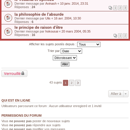
Dernier message par
Avinash
«
10 janv. 2014, 23:31
Réponses :
24
1
2
3
la philosophie de l'absurde
Dernier message par
Ulis
«
16 avr. 2004, 10:30
Réponses :
6
le principe de raison d'être
Dernier message par
hokousai
«
20 mars 2004, 05:35
Réponses :
16
1
2
Afficher les sujets postés depuis :
Trier par
Verrouillé
43 sujets
1
2
Aller à
QUI EST EN LIGNE
Utilisateurs parcourant ce forum : Aucun utilisateur enregistré et 1 invité
PERMISSIONS DU FORUM
Vous
ne pouvez pas
poster de nouveaux sujets
Vous
ne pouvez pas
répondre aux sujets
Vous
ne pouvez pas
modifier vos messages