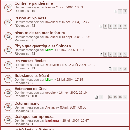
Contre le panthéisme
Dernier message par
Faun
«
25 oct. 2004, 16:03
Réponses :
19
1
2
Platon et Spinoza
Dernier message par
hokousai
«
16 oct. 2004, 02:35
Réponses :
41
1
2
3
4
5
histoire de ranimer le forum...
Dernier message par
hokousai
«
18 sept. 2004, 21:03
Réponses :
5
Physique quantique et Spinoza
Dernier message par
Miam
«
18 nov. 2005, 11:34
Réponses :
41
1
2
3
4
5
les causes finales
Dernier message par
YvesMichaud
«
03 août 2004, 22:12
Réponses :
21
1
2
3
Substance et Néant
Dernier message par
Miam
«
13 juil. 2004, 17:15
Réponses :
2
Existence de Dieu
Dernier message par
sescho
«
16 nov. 2009, 21:10
Réponses :
168
1
…
14
15
16
17
Déterminisme
Dernier message par
Avinash
«
06 juil. 2004, 00:36
Réponses :
4
Dialogue sur Spinoza
Dernier message par
bardamu
«
19 juin 2004, 23:47
Réponses :
1
le Védanta et Spinoza