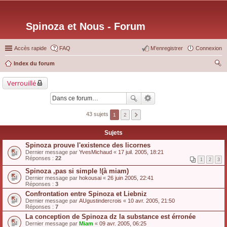
Spinoza et Nous - Forum
Accès rapide
FAQ
M’enregistrer
Connexion
Index du forum
ec
Verrouillé
her
ch
er
43 sujets
1
2
Sujets
Spinoza prouve l'existence des licornes
Dernier message par
YvesMichaud
«
17 juil. 2005, 18:21
Réponses :
22
1
2
3
Spinoza ,pas si simple !(à miam)
Dernier message par
hokousai
«
26 juin 2005, 22:41
Réponses :
3
Confrontation entre Spinoza et Liebniz
Dernier message par
AUgustindercrois
«
10 avr. 2005, 21:50
Réponses :
7
La conception de Spinoza dz la substance est érronée
Dernier message par
Miam
«
09 avr. 2005, 06:25