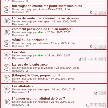
Réponses :
9
Interrogation interne me pourrissant mes nuits
Dernier message par
alcore
«
13 mai 2009, 11:04
Réponses :
26
1
2
3
L'idée de vérité. L'irrationnel. Le sens(cours)
Dernier message par
Henrique
«
14 mars 2005, 00:52
Réponses :
4
comment passe-t-on de l'un au multiple?
Dernier message par
Miam
«
28 févr. 2005, 17:05
Réponses :
6
Vérité du Spinozisme ?
Dernier message par
hokousai
«
25 janv. 2005, 21:54
Réponses :
26
1
2
3
Fractales...
Dernier message par
Miam
«
27 déc. 2004, 12:06
Réponses :
64
1
…
4
5
6
7
La ruse de la substance
Dernier message par
YvesMichaud
«
23 déc. 2004, 00:35
Réponses :
2
[Ethique] De Dieu, proposition II
Dernier message par
Troumad
«
07 déc. 2004, 16:07
Réponses :
9
Les attributs ?
Dernier message par
Henrique
«
03 déc. 2004, 01:35
Réponses :
19
1
2
l ' amour est-il un attribut de Dieu ?
Dernier message par
hokousai
«
21 nov. 2004, 19:35
Réponses :
36
1
2
3
4