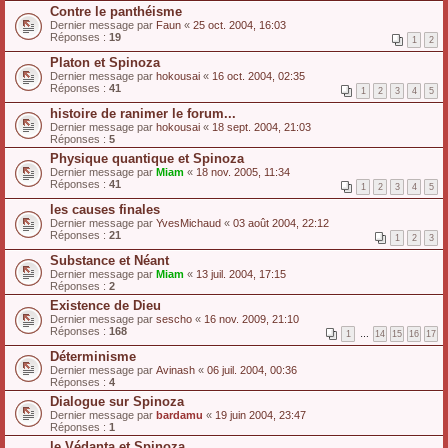
Contre le panthéisme
Dernier message par
Faun
«
25 oct. 2004, 16:03
Réponses :
19
1
2
Platon et Spinoza
Dernier message par
hokousai
«
16 oct. 2004, 02:35
Réponses :
41
1
2
3
4
5
histoire de ranimer le forum...
Dernier message par
hokousai
«
18 sept. 2004, 21:03
Réponses :
5
Physique quantique et Spinoza
Dernier message par
Miam
«
18 nov. 2005, 11:34
Réponses :
41
1
2
3
4
5
les causes finales
Dernier message par
YvesMichaud
«
03 août 2004, 22:12
Réponses :
21
1
2
3
Substance et Néant
Dernier message par
Miam
«
13 juil. 2004, 17:15
Réponses :
2
Existence de Dieu
Dernier message par
sescho
«
16 nov. 2009, 21:10
Réponses :
168
1
…
14
15
16
17
Déterminisme
Dernier message par
Avinash
«
06 juil. 2004, 00:36
Réponses :
4
Dialogue sur Spinoza
Dernier message par
bardamu
«
19 juin 2004, 23:47
Réponses :
1
le Védanta et Spinoza