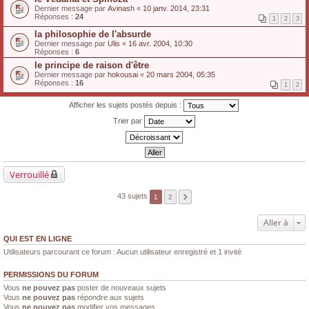
Dernier message par
Avinash
«
10 janv. 2014, 23:31
Réponses :
24
1
2
3
la philosophie de l'absurde
Dernier message par
Ulis
«
16 avr. 2004, 10:30
Réponses :
6
le principe de raison d'être
Dernier message par
hokousai
«
20 mars 2004, 05:35
Réponses :
16
1
2
Afficher les sujets postés depuis :
Trier par
Verrouillé
43 sujets
1
2
Aller à
QUI EST EN LIGNE
Utilisateurs parcourant ce forum : Aucun utilisateur enregistré et 1 invité
PERMISSIONS DU FORUM
Vous
ne pouvez pas
poster de nouveaux sujets
Vous
ne pouvez pas
répondre aux sujets
Vous
ne pouvez pas
modifier vos messages