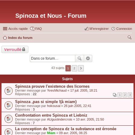
Spinoza et Nous - Forum
Accès rapide
FAQ
M’enregistrer
Connexion
Index du forum
ec
Verrouillé
her
ch
er
43 sujets
1
2
Sujets
Spinoza prouve l'existence des licornes
Dernier message par
YvesMichaud
«
17 juil. 2005, 18:21
Réponses :
22
1
2
3
Spinoza ,pas si simple !(à miam)
Dernier message par
hokousai
«
26 juin 2005, 22:41
Réponses :
3
Confrontation entre Spinoza et Liebniz
Dernier message par
AUgustindercrois
«
10 avr. 2005, 21:50
Réponses :
7
La conception de Spinoza dz la substance est érronée
Dernier message par
Miam
«
09 avr. 2005, 06:25