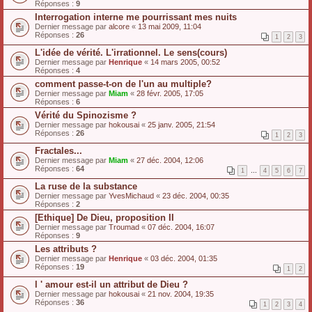
Réponses :
9
Interrogation interne me pourrissant mes nuits
Dernier message par
alcore
«
13 mai 2009, 11:04
Réponses :
26
1
2
3
L'idée de vérité. L'irrationnel. Le sens(cours)
Dernier message par
Henrique
«
14 mars 2005, 00:52
Réponses :
4
comment passe-t-on de l'un au multiple?
Dernier message par
Miam
«
28 févr. 2005, 17:05
Réponses :
6
Vérité du Spinozisme ?
Dernier message par
hokousai
«
25 janv. 2005, 21:54
Réponses :
26
1
2
3
Fractales...
Dernier message par
Miam
«
27 déc. 2004, 12:06
Réponses :
64
1
…
4
5
6
7
La ruse de la substance
Dernier message par
YvesMichaud
«
23 déc. 2004, 00:35
Réponses :
2
[Ethique] De Dieu, proposition II
Dernier message par
Troumad
«
07 déc. 2004, 16:07
Réponses :
9
Les attributs ?
Dernier message par
Henrique
«
03 déc. 2004, 01:35
Réponses :
19
1
2
l ' amour est-il un attribut de Dieu ?
Dernier message par
hokousai
«
21 nov. 2004, 19:35
Réponses :
36
1
2
3
4