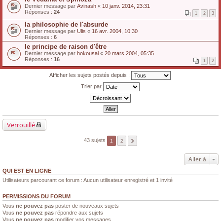
Dernier message par
Avinash
«
10 janv. 2014, 23:31
Réponses :
24
1
2
3
la philosophie de l'absurde
Dernier message par
Ulis
«
16 avr. 2004, 10:30
Réponses :
6
le principe de raison d'être
Dernier message par
hokousai
«
20 mars 2004, 05:35
Réponses :
16
1
2
Afficher les sujets postés depuis :
Trier par
Verrouillé
43 sujets
1
2
Aller à
QUI EST EN LIGNE
Utilisateurs parcourant ce forum : Aucun utilisateur enregistré et 1 invité
PERMISSIONS DU FORUM
Vous
ne pouvez pas
poster de nouveaux sujets
Vous
ne pouvez pas
répondre aux sujets
Vous
ne pouvez pas
modifier vos messages