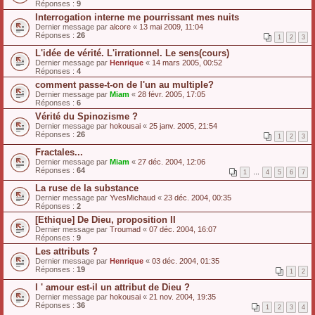
Réponses :
9
Interrogation interne me pourrissant mes nuits
Dernier message par
alcore
«
13 mai 2009, 11:04
Réponses :
26
1
2
3
L'idée de vérité. L'irrationnel. Le sens(cours)
Dernier message par
Henrique
«
14 mars 2005, 00:52
Réponses :
4
comment passe-t-on de l'un au multiple?
Dernier message par
Miam
«
28 févr. 2005, 17:05
Réponses :
6
Vérité du Spinozisme ?
Dernier message par
hokousai
«
25 janv. 2005, 21:54
Réponses :
26
1
2
3
Fractales...
Dernier message par
Miam
«
27 déc. 2004, 12:06
Réponses :
64
1
…
4
5
6
7
La ruse de la substance
Dernier message par
YvesMichaud
«
23 déc. 2004, 00:35
Réponses :
2
[Ethique] De Dieu, proposition II
Dernier message par
Troumad
«
07 déc. 2004, 16:07
Réponses :
9
Les attributs ?
Dernier message par
Henrique
«
03 déc. 2004, 01:35
Réponses :
19
1
2
l ' amour est-il un attribut de Dieu ?
Dernier message par
hokousai
«
21 nov. 2004, 19:35
Réponses :
36
1
2
3
4