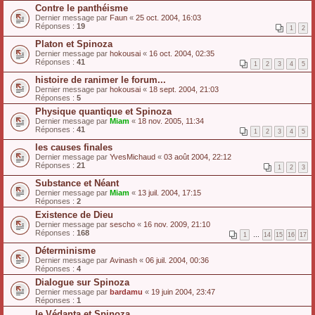
Contre le panthéisme
Dernier message par
Faun
«
25 oct. 2004, 16:03
Réponses :
19
1
2
Platon et Spinoza
Dernier message par
hokousai
«
16 oct. 2004, 02:35
Réponses :
41
1
2
3
4
5
histoire de ranimer le forum...
Dernier message par
hokousai
«
18 sept. 2004, 21:03
Réponses :
5
Physique quantique et Spinoza
Dernier message par
Miam
«
18 nov. 2005, 11:34
Réponses :
41
1
2
3
4
5
les causes finales
Dernier message par
YvesMichaud
«
03 août 2004, 22:12
Réponses :
21
1
2
3
Substance et Néant
Dernier message par
Miam
«
13 juil. 2004, 17:15
Réponses :
2
Existence de Dieu
Dernier message par
sescho
«
16 nov. 2009, 21:10
Réponses :
168
1
…
14
15
16
17
Déterminisme
Dernier message par
Avinash
«
06 juil. 2004, 00:36
Réponses :
4
Dialogue sur Spinoza
Dernier message par
bardamu
«
19 juin 2004, 23:47
Réponses :
1
le Védanta et Spinoza