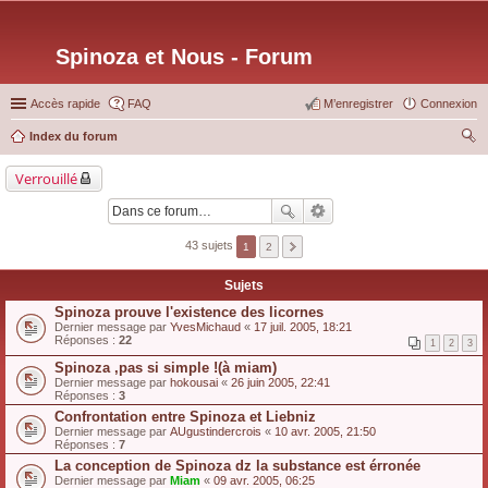
Spinoza et Nous - Forum
Accès rapide
FAQ
M’enregistrer
Connexion
Index du forum
ec
Verrouillé
her
ch
er
43 sujets
1
2
Sujets
Spinoza prouve l'existence des licornes
Dernier message par
YvesMichaud
«
17 juil. 2005, 18:21
Réponses :
22
1
2
3
Spinoza ,pas si simple !(à miam)
Dernier message par
hokousai
«
26 juin 2005, 22:41
Réponses :
3
Confrontation entre Spinoza et Liebniz
Dernier message par
AUgustindercrois
«
10 avr. 2005, 21:50
Réponses :
7
La conception de Spinoza dz la substance est érronée
Dernier message par
Miam
«
09 avr. 2005, 06:25