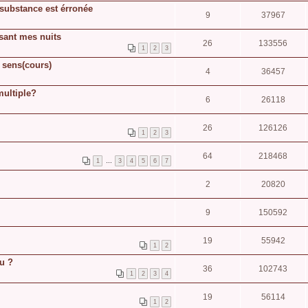
substance est érronée
9
37967
ssant mes nuits
26
133556
1
2
3
e sens(cours)
4
36457
multiple?
6
26118
26
126126
1
2
3
64
218468
1
…
3
4
5
6
7
2
20820
9
150592
19
55942
1
2
eu ?
36
102743
1
2
3
4
19
56114
1
2