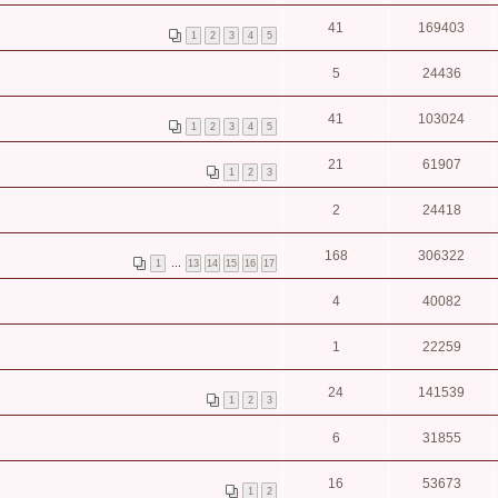
41
169403
1
2
3
4
5
5
24436
41
103024
1
2
3
4
5
21
61907
1
2
3
2
24418
168
306322
1
…
13
14
15
16
17
4
40082
1
22259
24
141539
1
2
3
6
31855
16
53673
1
2