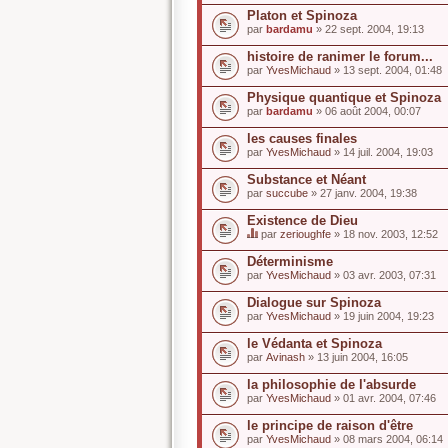
Platon et Spinoza
par
bardamu
» 22 sept. 2004, 19:13
histoire de ranimer le forum...
par
YvesMichaud
» 13 sept. 2004, 01:48
Physique quantique et Spinoza
par
bardamu
» 06 août 2004, 00:07
les causes finales
par
YvesMichaud
» 14 juil. 2004, 19:03
Substance et Néant
par
succube
» 27 janv. 2004, 19:38
Existence de Dieu
par
zerioughfe
» 18 nov. 2003, 12:52
C
e
Déterminisme
s
par
YvesMichaud
» 03 avr. 2003, 07:31
u
j
Dialogue sur Spinoza
e
par
t
YvesMichaud
» 19 juin 2004, 19:23
a
u
le Védanta et Spinoza
n
par
Avinash
» 13 juin 2004, 16:05
s
o
la philosophie de l'absurde
n
par
YvesMichaud
» 01 avr. 2004, 07:46
d
a
le principe de raison d'être
g
e
par
YvesMichaud
» 08 mars 2004, 06:14