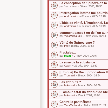
La conception de Spinoza dz la 
par
1er moteur
» 06 avr. 2005, 18:53
Interrogation interne me pourri
par
Andromalius
» 06 mars 2005, 17:48
L'idée de vérité. L'irrationnel. L
par
Andromalius
» 12 mars 2005, 10:49
comment passe-t-on de l'un au 
par
YvesMichaud
» 27 févr. 2005, 07:14
Vérité du Spinozisme ?
par
Pej
» 18 janv. 2005, 19:58
Fractales...
par
Miam
» 07 nov. 2004, 17:46
La ruse de la substance
par
Calvin
» 22 déc. 2004, 12:57
[Ethique] De Dieu, proposition II
par
Troumad
» 28 nov. 2004, 14:54
Les attributs ?
par
hokousai
» 24 nov. 2004, 00:39
l ' amour est-il un attribut de Di
par
hokousai
» 25 oct. 2004, 19:05
Contre le panthéisme
par
YvesMichaud
» 30 déc. 2003, 20:39