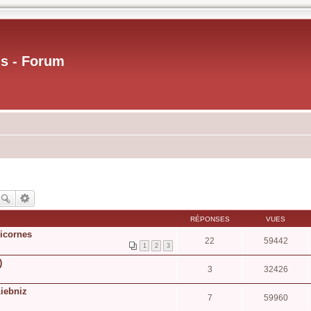
us - Forum
RÉPONSES
VUES
licornes
22
59442
1
2
3
)
3
32426
Liebniz
7
59960