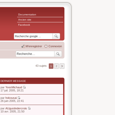
Documentation
Ancien site
Facebook
M’enregistrer
Connexion
43 sujets
1
2
DERNIER MESSAGE
par
YvesMichaud
V
17 juil. 2005, 18:21
o
i
par
hokousai
r
V
26 juin 2005, 22:41
l
o
e
i
par
AUgustindercrois
d
r
V
10 avr. 2005, 21:50
e
l
o
r