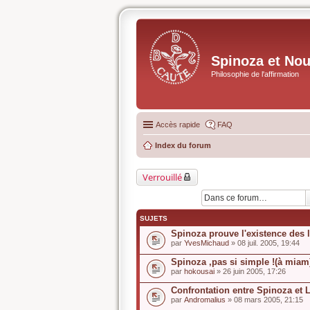
Spinoza et No
Philosophie de l'affirmation
Accès rapide
FAQ
Index du forum
Verrouillé
SUJETS
Spinoza prouve l'existence des 
par
YvesMichaud
» 08 juil. 2005, 19:44
Spinoza ,pas si simple !(à miam
par
hokousai
» 26 juin 2005, 17:26
Confrontation entre Spinoza et 
par
Andromalius
» 08 mars 2005, 21:15