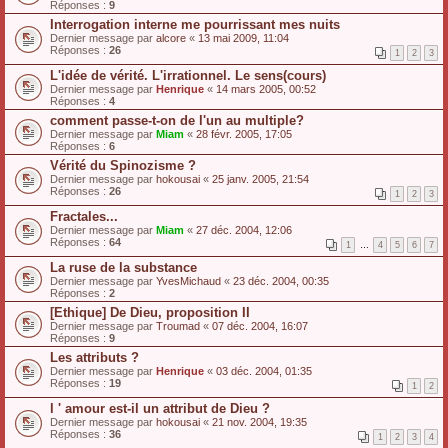
Réponses :
9
Interrogation interne me pourrissant mes nuits
Dernier message par
alcore
«
13 mai 2009, 11:04
Réponses :
26
1
2
3
L'idée de vérité. L'irrationnel. Le sens(cours)
Dernier message par
Henrique
«
14 mars 2005, 00:52
Réponses :
4
comment passe-t-on de l'un au multiple?
Dernier message par
Miam
«
28 févr. 2005, 17:05
Réponses :
6
Vérité du Spinozisme ?
Dernier message par
hokousai
«
25 janv. 2005, 21:54
Réponses :
26
1
2
3
Fractales...
Dernier message par
Miam
«
27 déc. 2004, 12:06
Réponses :
64
1
…
4
5
6
7
La ruse de la substance
Dernier message par
YvesMichaud
«
23 déc. 2004, 00:35
Réponses :
2
[Ethique] De Dieu, proposition II
Dernier message par
Troumad
«
07 déc. 2004, 16:07
Réponses :
9
Les attributs ?
Dernier message par
Henrique
«
03 déc. 2004, 01:35
Réponses :
19
1
2
l ' amour est-il un attribut de Dieu ?
Dernier message par
hokousai
«
21 nov. 2004, 19:35
Réponses :
36
1
2
3
4