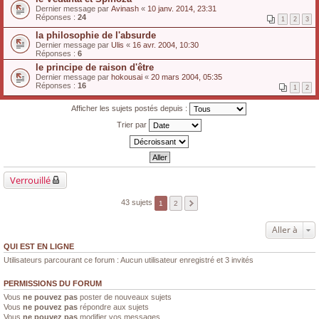
Dernier message par
Avinash
«
10 janv. 2014, 23:31
Réponses :
24
1
2
3
la philosophie de l'absurde
Dernier message par
Ulis
«
16 avr. 2004, 10:30
Réponses :
6
le principe de raison d'être
Dernier message par
hokousai
«
20 mars 2004, 05:35
Réponses :
16
1
2
Afficher les sujets postés depuis :
Trier par
Verrouillé
43 sujets
1
2
Aller à
QUI EST EN LIGNE
Utilisateurs parcourant ce forum : Aucun utilisateur enregistré et 3 invités
PERMISSIONS DU FORUM
Vous
ne pouvez pas
poster de nouveaux sujets
Vous
ne pouvez pas
répondre aux sujets
Vous
ne pouvez pas
modifier vos messages