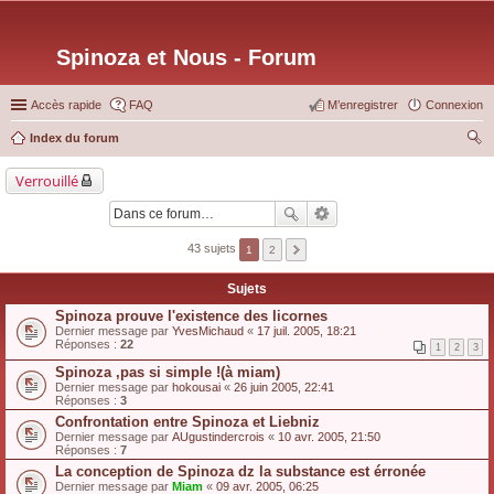
Spinoza et Nous - Forum
Accès rapide
FAQ
M’enregistrer
Connexion
Index du forum
ec
Verrouillé
her
ch
er
43 sujets
1
2
Sujets
Spinoza prouve l'existence des licornes
Dernier message par
YvesMichaud
«
17 juil. 2005, 18:21
Réponses :
22
1
2
3
Spinoza ,pas si simple !(à miam)
Dernier message par
hokousai
«
26 juin 2005, 22:41
Réponses :
3
Confrontation entre Spinoza et Liebniz
Dernier message par
AUgustindercrois
«
10 avr. 2005, 21:50
Réponses :
7
La conception de Spinoza dz la substance est érronée
Dernier message par
Miam
«
09 avr. 2005, 06:25