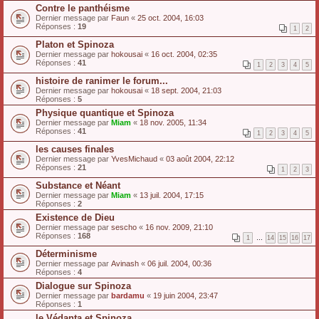
Contre le panthéisme
Dernier message par
Faun
«
25 oct. 2004, 16:03
Réponses :
19
1
2
Platon et Spinoza
Dernier message par
hokousai
«
16 oct. 2004, 02:35
Réponses :
41
1
2
3
4
5
histoire de ranimer le forum...
Dernier message par
hokousai
«
18 sept. 2004, 21:03
Réponses :
5
Physique quantique et Spinoza
Dernier message par
Miam
«
18 nov. 2005, 11:34
Réponses :
41
1
2
3
4
5
les causes finales
Dernier message par
YvesMichaud
«
03 août 2004, 22:12
Réponses :
21
1
2
3
Substance et Néant
Dernier message par
Miam
«
13 juil. 2004, 17:15
Réponses :
2
Existence de Dieu
Dernier message par
sescho
«
16 nov. 2009, 21:10
Réponses :
168
1
…
14
15
16
17
Déterminisme
Dernier message par
Avinash
«
06 juil. 2004, 00:36
Réponses :
4
Dialogue sur Spinoza
Dernier message par
bardamu
«
19 juin 2004, 23:47
Réponses :
1
le Védanta et Spinoza