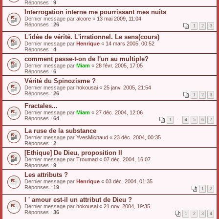
Réponses :
9
Interrogation interne me pourrissant mes nuits
Dernier message par
alcore
«
13 mai 2009, 11:04
Réponses :
26
1
2
3
L'idée de vérité. L'irrationnel. Le sens(cours)
Dernier message par
Henrique
«
14 mars 2005, 00:52
Réponses :
4
comment passe-t-on de l'un au multiple?
Dernier message par
Miam
«
28 févr. 2005, 17:05
Réponses :
6
Vérité du Spinozisme ?
Dernier message par
hokousai
«
25 janv. 2005, 21:54
Réponses :
26
1
2
3
Fractales...
Dernier message par
Miam
«
27 déc. 2004, 12:06
Réponses :
64
1
…
4
5
6
7
La ruse de la substance
Dernier message par
YvesMichaud
«
23 déc. 2004, 00:35
Réponses :
2
[Ethique] De Dieu, proposition II
Dernier message par
Troumad
«
07 déc. 2004, 16:07
Réponses :
9
Les attributs ?
Dernier message par
Henrique
«
03 déc. 2004, 01:35
Réponses :
19
1
2
l ' amour est-il un attribut de Dieu ?
Dernier message par
hokousai
«
21 nov. 2004, 19:35
Réponses :
36
1
2
3
4