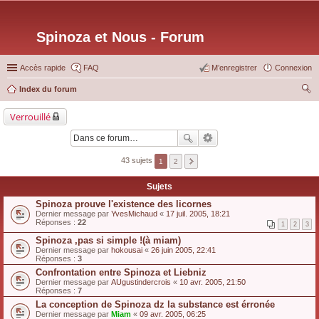
Spinoza et Nous - Forum
Accès rapide
FAQ
M’enregistrer
Connexion
Index du forum
ec
Verrouillé
her
ch
er
43 sujets
1
2
Sujets
Spinoza prouve l'existence des licornes
Dernier message par
YvesMichaud
«
17 juil. 2005, 18:21
Réponses :
22
1
2
3
Spinoza ,pas si simple !(à miam)
Dernier message par
hokousai
«
26 juin 2005, 22:41
Réponses :
3
Confrontation entre Spinoza et Liebniz
Dernier message par
AUgustindercrois
«
10 avr. 2005, 21:50
Réponses :
7
La conception de Spinoza dz la substance est érronée
Dernier message par
Miam
«
09 avr. 2005, 06:25