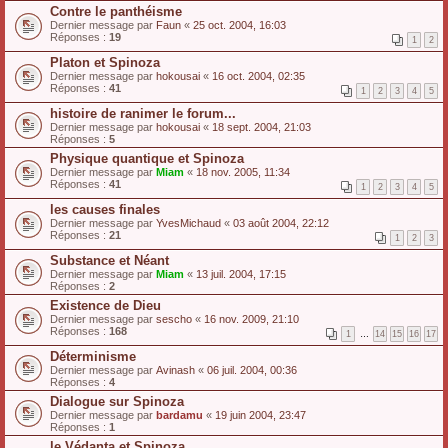
Contre le panthéisme
Dernier message par
Faun
«
25 oct. 2004, 16:03
Réponses :
19
1
2
Platon et Spinoza
Dernier message par
hokousai
«
16 oct. 2004, 02:35
Réponses :
41
1
2
3
4
5
histoire de ranimer le forum...
Dernier message par
hokousai
«
18 sept. 2004, 21:03
Réponses :
5
Physique quantique et Spinoza
Dernier message par
Miam
«
18 nov. 2005, 11:34
Réponses :
41
1
2
3
4
5
les causes finales
Dernier message par
YvesMichaud
«
03 août 2004, 22:12
Réponses :
21
1
2
3
Substance et Néant
Dernier message par
Miam
«
13 juil. 2004, 17:15
Réponses :
2
Existence de Dieu
Dernier message par
sescho
«
16 nov. 2009, 21:10
Réponses :
168
1
…
14
15
16
17
Déterminisme
Dernier message par
Avinash
«
06 juil. 2004, 00:36
Réponses :
4
Dialogue sur Spinoza
Dernier message par
bardamu
«
19 juin 2004, 23:47
Réponses :
1
le Védanta et Spinoza