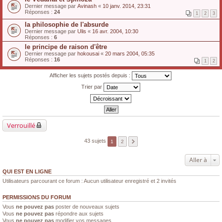
Dernier message par
Avinash
«
10 janv. 2014, 23:31
Réponses :
24
1
2
3
la philosophie de l'absurde
Dernier message par
Ulis
«
16 avr. 2004, 10:30
Réponses :
6
le principe de raison d'être
Dernier message par
hokousai
«
20 mars 2004, 05:35
Réponses :
16
1
2
Afficher les sujets postés depuis :
Trier par
Verrouillé
43 sujets
1
2
Aller à
QUI EST EN LIGNE
Utilisateurs parcourant ce forum : Aucun utilisateur enregistré et 2 invités
PERMISSIONS DU FORUM
Vous
ne pouvez pas
poster de nouveaux sujets
Vous
ne pouvez pas
répondre aux sujets
Vous
ne pouvez pas
modifier vos messages