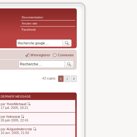
Documentation
Ancien site
Facebook
M’enregistrer
Connexion
43 sujets
1
2
DERNIER MESSAGE
par
YvesMichaud
V
17 juil. 2005, 18:21
o
i
par
hokousai
r
V
26 juin 2005, 22:41
l
o
e
i
par
AUgustindercrois
d
r
V
10 avr. 2005, 21:50
e
l
o
r