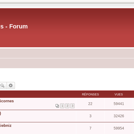
us - Forum
RÉPONSES
VUES
licornes
22
59441
1
2
3
)
3
32426
Liebniz
7
59954