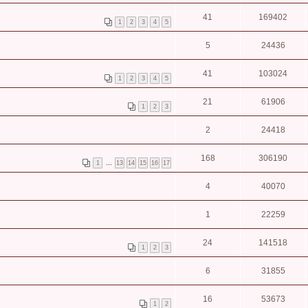
41
169402
1
2
3
4
5
5
24436
41
103024
1
2
3
4
5
21
61906
1
2
3
2
24418
168
306190
1
…
13
14
15
16
17
4
40070
1
22259
24
141518
1
2
3
6
31855
16
53673
1
2