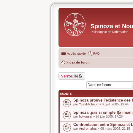
Spinoza et No
Philosophie de l'affirmation
Accès rapide
FAQ
Index du forum
Verrouillé
SUJETS
Spinoza prouve l'existence des 
par
YvesMichaud
» 08 juil. 2005, 19:44
Spinoza ,pas si simple !(à miam
par
hokousai
» 26 juin 2005, 17:26
Confrontation entre Spinoza et 
par
Andromalius
» 08 mars 2005, 21:15