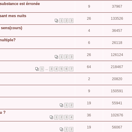
substance est érronée
9
37967
ssant mes nuits
26
133526
1
2
3
e sens(cours)
4
36457
multiple?
6
26118
26
126124
1
2
3
64
218467
1
…
3
4
5
6
7
2
20820
9
150591
19
55941
1
2
eu ?
36
102676
1
2
3
4
19
56067
1
2