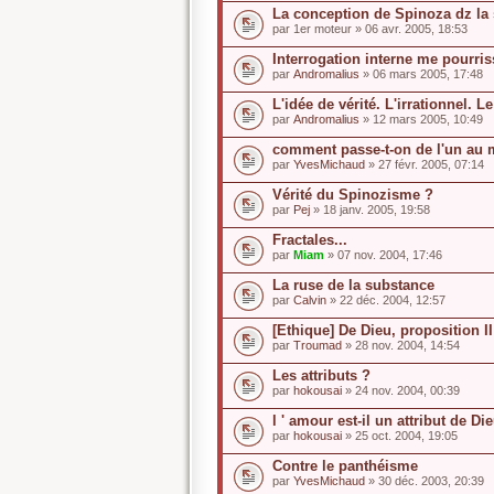
La conception de Spinoza dz la 
par
1er moteur
» 06 avr. 2005, 18:53
Interrogation interne me pourri
par
Andromalius
» 06 mars 2005, 17:48
L'idée de vérité. L'irrationnel. L
par
Andromalius
» 12 mars 2005, 10:49
comment passe-t-on de l'un au 
par
YvesMichaud
» 27 févr. 2005, 07:14
Vérité du Spinozisme ?
par
Pej
» 18 janv. 2005, 19:58
Fractales...
par
Miam
» 07 nov. 2004, 17:46
La ruse de la substance
par
Calvin
» 22 déc. 2004, 12:57
[Ethique] De Dieu, proposition II
par
Troumad
» 28 nov. 2004, 14:54
Les attributs ?
par
hokousai
» 24 nov. 2004, 00:39
l ' amour est-il un attribut de Di
par
hokousai
» 25 oct. 2004, 19:05
Contre le panthéisme
par
YvesMichaud
» 30 déc. 2003, 20:39