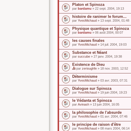
Platon et Spinoza
par
bardamu
» 22 sept. 2004, 19:13
histoire de ranimer le forum...
par
YvesMichaud
» 13 sept. 2004, 01:48
Physique quantique et Spinoza
par
bardamu
» 06 août 2004, 00:07
les causes finales
par
YvesMichaud
» 14 juil. 2004, 19:03
Substance et Néant
par
succube
» 27 janv. 2004, 19:38
Existence de Dieu
par
zerioughfe
» 18 nov. 2003, 12:52
C
e
Déterminisme
s
par
YvesMichaud
» 03 avr. 2003, 07:31
u
j
Dialogue sur Spinoza
e
par
t
YvesMichaud
» 19 juin 2004, 19:23
a
u
le Védanta et Spinoza
n
par
Avinash
» 13 juin 2004, 16:05
s
o
la philosophie de l'absurde
n
par
YvesMichaud
» 01 avr. 2004, 07:46
d
a
le principe de raison d'être
g
e
par
YvesMichaud
» 08 mars 2004, 06:14