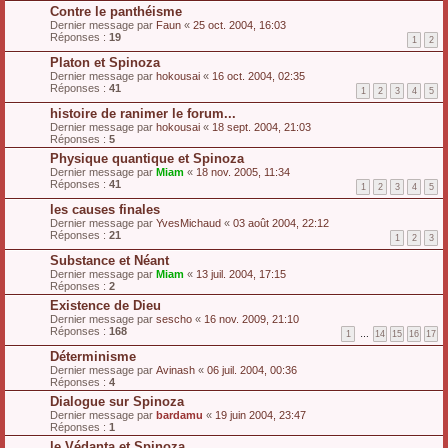
Contre le panthéisme
Dernier message par
Faun
«
25 oct. 2004, 16:03
Réponses :
19
1
2
Platon et Spinoza
Dernier message par
hokousai
«
16 oct. 2004, 02:35
Réponses :
41
1
2
3
4
5
histoire de ranimer le forum...
Dernier message par
hokousai
«
18 sept. 2004, 21:03
Réponses :
5
Physique quantique et Spinoza
Dernier message par
Miam
«
18 nov. 2005, 11:34
Réponses :
41
1
2
3
4
5
les causes finales
Dernier message par
YvesMichaud
«
03 août 2004, 22:12
Réponses :
21
1
2
3
Substance et Néant
Dernier message par
Miam
«
13 juil. 2004, 17:15
Réponses :
2
Existence de Dieu
Dernier message par
sescho
«
16 nov. 2009, 21:10
Réponses :
168
1
…
14
15
16
17
Déterminisme
Dernier message par
Avinash
«
06 juil. 2004, 00:36
Réponses :
4
Dialogue sur Spinoza
Dernier message par
bardamu
«
19 juin 2004, 23:47
Réponses :
1
le Védanta et Spinoza