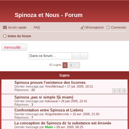
Spinoza et Nous - Forum
Accès rapide
FAQ
M’enregistrer
Connexion
Index du forum
ec
Verrouillé
her
ch
er
43 sujets
1
2
Sujets
Spinoza prouve l'existence des licornes
Dernier message par
YvesMichaud
«
17 juil. 2005, 18:21
Réponses :
22
1
2
3
Spinoza ,pas si simple !(à miam)
Dernier message par
hokousai
«
26 juin 2005, 22:41
Réponses :
3
Confrontation entre Spinoza et Liebniz
Dernier message par
AUgustindercrois
«
10 avr. 2005, 21:50
Réponses :
7
La conception de Spinoza dz la substance est érronée
Dernier message par
Miam
«
09 avr. 2005, 06:25