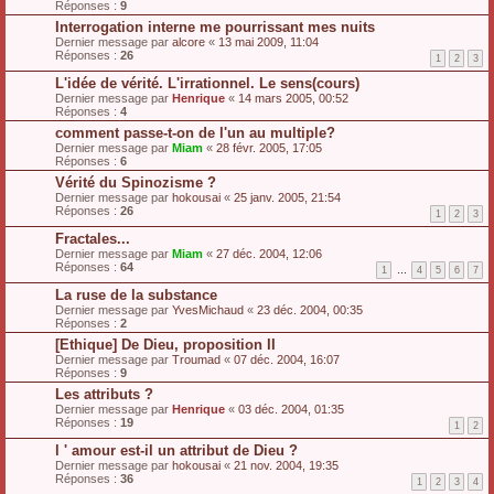
Réponses :
9
Interrogation interne me pourrissant mes nuits
Dernier message par
alcore
«
13 mai 2009, 11:04
Réponses :
26
1
2
3
L'idée de vérité. L'irrationnel. Le sens(cours)
Dernier message par
Henrique
«
14 mars 2005, 00:52
Réponses :
4
comment passe-t-on de l'un au multiple?
Dernier message par
Miam
«
28 févr. 2005, 17:05
Réponses :
6
Vérité du Spinozisme ?
Dernier message par
hokousai
«
25 janv. 2005, 21:54
Réponses :
26
1
2
3
Fractales...
Dernier message par
Miam
«
27 déc. 2004, 12:06
Réponses :
64
1
…
4
5
6
7
La ruse de la substance
Dernier message par
YvesMichaud
«
23 déc. 2004, 00:35
Réponses :
2
[Ethique] De Dieu, proposition II
Dernier message par
Troumad
«
07 déc. 2004, 16:07
Réponses :
9
Les attributs ?
Dernier message par
Henrique
«
03 déc. 2004, 01:35
Réponses :
19
1
2
l ' amour est-il un attribut de Dieu ?
Dernier message par
hokousai
«
21 nov. 2004, 19:35
Réponses :
36
1
2
3
4