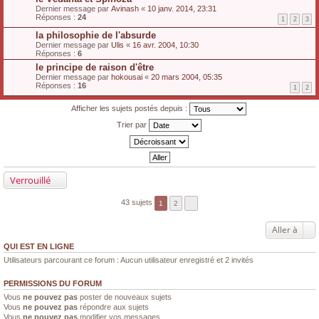
Dernier message par
Avinash
«
10 janv. 2014, 23:31
Réponses :
24
1
2
3
la philosophie de l'absurde
Dernier message par
Ulis
«
16 avr. 2004, 10:30
Réponses :
6
le principe de raison d'être
Dernier message par
hokousai
«
20 mars 2004, 05:35
Réponses :
16
1
2
Afficher les sujets postés depuis :
Trier par
Verrouillé
43 sujets
1
2
Aller à
QUI EST EN LIGNE
Utilisateurs parcourant ce forum : Aucun utilisateur enregistré et 2 invités
PERMISSIONS DU FORUM
Vous
ne pouvez pas
poster de nouveaux sujets
Vous
ne pouvez pas
répondre aux sujets
Vous
ne pouvez pas
modifier vos messages