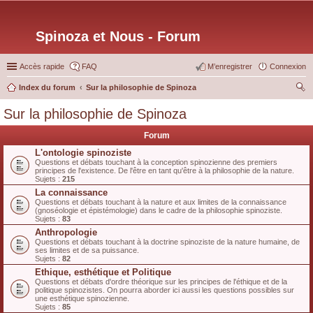
Spinoza et Nous - Forum
Accès rapide
FAQ
M’enregistrer
Connexion
Index du forum
Sur la philosophie de Spinoza
ec
Sur la philosophie de Spinoza
her
Forum
ch
L'ontologie spinoziste
er
Questions et débats touchant à la conception spinozienne des premiers
principes de l'existence. De l'être en tant qu'être à la philosophie de la nature.
Sujets :
215
La connaissance
Questions et débats touchant à la nature et aux limites de la connaissance
(gnoséologie et épistémologie) dans le cadre de la philosophie spinoziste.
Sujets :
83
Anthropologie
Questions et débats touchant à la doctrine spinoziste de la nature humaine, de
ses limites et de sa puissance.
Sujets :
82
Ethique, esthétique et Politique
Questions et débats d'ordre théorique sur les principes de l'éthique et de la
politique spinozistes. On pourra aborder ici aussi les questions possibles sur
une esthétique spinozienne.
Sujets :
85