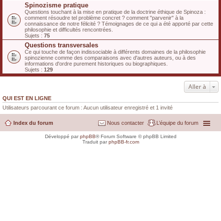
Spinozisme pratique
Questions touchant à la mise en pratique de la doctrine éthique de Spinoza :
comment résoudre tel problème concret ? comment "parvenir" à la
connaissance de notre félicité ? Témoignages de ce qui a été apporté par cette
philosophie et difficultés rencontrées.
Sujets :
75
Questions transversales
Ce qui touche de façon indissociable à différents domaines de la philosophie
spinozienne comme des comparaisons avec d'autres auteurs, ou à des
informations d'ordre purement historiques ou biographiques.
Sujets :
129
Aller à
QUI EST EN LIGNE
Utilisateurs parcourant ce forum : Aucun utilisateur enregistré et 1 invité
Index du forum
Nous contacter
L’équipe du forum
Développé par
phpBB
® Forum Software © phpBB Limited
Traduit par
phpBB-fr.com