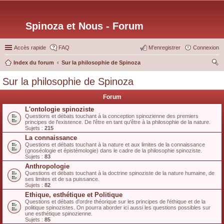
Spinoza et Nous - Forum
Accès rapide
FAQ
M’enregistrer
Connexion
Index du forum
Sur la philosophie de Spinoza
ec
Sur la philosophie de Spinoza
her
Forum
ch
L'ontologie spinoziste
er
Questions et débats touchant à la conception spinozienne des premiers
principes de l'existence. De l'être en tant qu'être à la philosophie de la nature.
Sujets :
215
La connaissance
Questions et débats touchant à la nature et aux limites de la connaissance
(gnoséologie et épistémologie) dans le cadre de la philosophie spinoziste.
Sujets :
83
Anthropologie
Questions et débats touchant à la doctrine spinoziste de la nature humaine, de
ses limites et de sa puissance.
Sujets :
82
Ethique, esthétique et Politique
Questions et débats d'ordre théorique sur les principes de l'éthique et de la
politique spinozistes. On pourra aborder ici aussi les questions possibles sur
une esthétique spinozienne.
Sujets :
85