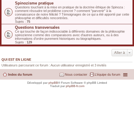
Spinozisme pratique
Questions touchant à la mise en pratique de la doctrine éthique de Spinoza :
comment résoudre tel problème concret ? comment "parvenir" à la
connaissance de notre félicité ? Témoignages de ce qui a été apporté par cette
philosophie et difficultés rencontrées.
Sujets :
75
Questions transversales
Ce qui touche de façon indissociable à différents domaines de la philosophie
spinozienne comme des comparaisons avec d'autres auteurs, ou à des
informations d'ordre purement historiques ou biographiques.
Sujets :
129
Aller à
QUI EST EN LIGNE
Utilisateurs parcourant ce forum : Aucun utilisateur enregistré et 3 invités
Index du forum
Nous contacter
L’équipe du forum
Développé par
phpBB
® Forum Software © phpBB Limited
Traduit par
phpBB-fr.com