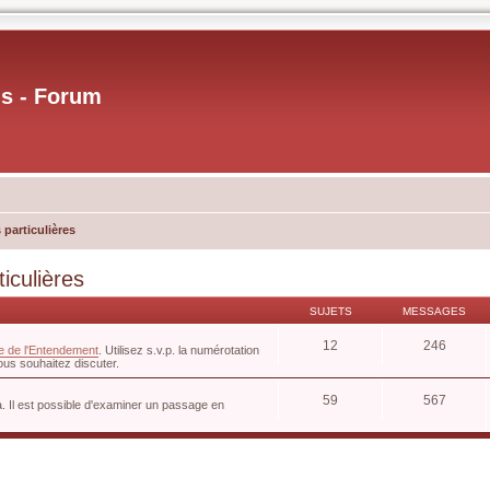
us - Forum
 particulières
iculières
SUJETS
MESSAGES
12
246
e de l'Entendement
. Utilisez s.v.p. la numérotation
ous souhaitez discuter.
59
567
. Il est possible d'examiner un passage en