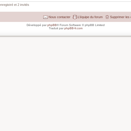
nregistré et 2 invités
Nous contacter
L’équipe du forum
Supprimer les 
Développé par
phpBB
® Forum Software © phpBB Limited
Traduit par
phpBB-fr.com