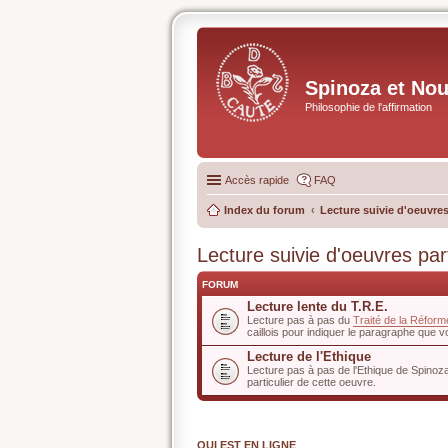
Spinoza et No
Philosophie de l'affirmation
Accès rapide
FAQ
Index du forum
Lecture suivie d'oeuvres
Lecture suivie d'oeuvres part
FORUM
Lecture lente du T.R.E.
Lecture pas à pas du
Traité de la Réform
caillois pour indiquer le paragraphe que v
Lecture de l'Ethique
Lecture pas à pas de l'Ethique de Spinoza
particulier de cette oeuvre.
QUI EST EN LIGNE