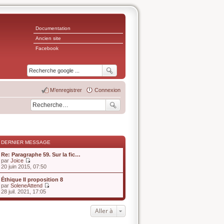
Documentation
Ancien site
Facebook
M’enregistrer
Connexion
DERNIER MESSAGE
Re: Paragraphe 59. Sur la fic…
par
Joice
V
20 juin 2015, 07:50
o
i
Éthique II proposition 8
r
par
SoleneAttend
l
V
28 juil. 2021, 17:05
e
o
d
i
e
r
Aller à
r
l
n
e