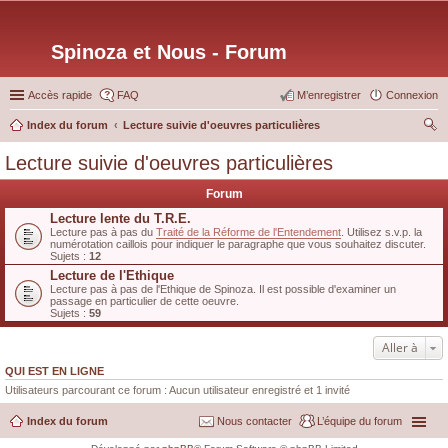
Spinoza et Nous - Forum
Accès rapide
FAQ
M’enregistrer
Connexion
Index du forum
Lecture suivie d'oeuvres particulières
ec
Lecture suivie d'oeuvres particulières
her
Forum
ch
Lecture lente du T.R.E.
er
Lecture pas à pas du
Traité de la Réforme de l'Entendement
. Utilisez s.v.p. la
numérotation caillois pour indiquer le paragraphe que vous souhaitez discuter.
Sujets :
12
Lecture de l'Ethique
Lecture pas à pas de l'Ethique de Spinoza. Il est possible d'examiner un
passage en particulier de cette oeuvre.
Sujets :
59
Aller à
QUI EST EN LIGNE
Utilisateurs parcourant ce forum : Aucun utilisateur enregistré et 1 invité
Index du forum
Nous contacter
L’équipe du forum