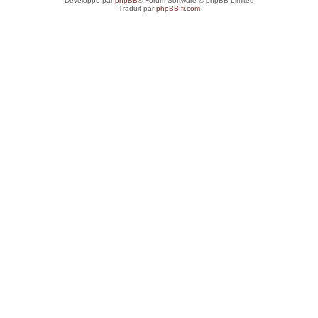
Développé par
phpBB
® Forum Software © phpBB Limited
Traduit par
phpBB-fr.com