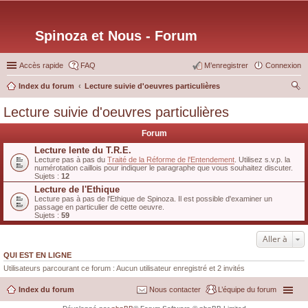
Spinoza et Nous - Forum
Accès rapide
FAQ
M’enregistrer
Connexion
Index du forum
Lecture suivie d'oeuvres particulières
ec
Lecture suivie d'oeuvres particulières
her
Forum
ch
Lecture lente du T.R.E.
er
Lecture pas à pas du
Traité de la Réforme de l'Entendement
. Utilisez s.v.p. la
numérotation caillois pour indiquer le paragraphe que vous souhaitez discuter.
Sujets :
12
Lecture de l'Ethique
Lecture pas à pas de l'Ethique de Spinoza. Il est possible d'examiner un
passage en particulier de cette oeuvre.
Sujets :
59
Aller à
QUI EST EN LIGNE
Utilisateurs parcourant ce forum : Aucun utilisateur enregistré et 2 invités
Index du forum
Nous contacter
L’équipe du forum