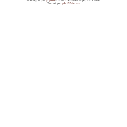
Développé par
phpBB
® Forum Software © phpBB Limited
Traduit par
phpBB-fr.com