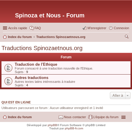
Spinoza et Nous - Forum
Accès rapide
FAQ
M’enregistrer
Connexion
Index du forum
Traductions Spinozaetnous.org
ec
Traductions Spinozaetnous.org
her
Forum
ch
Traduction de l'Ethique
er
Forum consacré à une traduction nouvelle de l'Ethique.
Sujets :
9
Autres traductions
Autres textes latins intéressants à traduire
Sujets :
4
Aller à
QUI EST EN LIGNE
Utilisateurs parcourant ce forum : Aucun utilisateur enregistré et 1 invité
Index du forum
Nous contacter
L’équipe du forum
Développé par
phpBB
® Forum Software © phpBB Limited
Traduit par
phpBB-fr.com