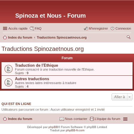
Spinoza et Nous - Forum
Accès rapide
FAQ
M’enregistrer
Connexion
Index du forum
Traductions Spinozaetnous.org
ec
Traductions Spinozaetnous.org
her
Forum
ch
Traduction de l'Ethique
er
Forum consacré à une traduction nouvelle de l'Ethique.
Sujets :
9
Autres traductions
Autres textes latins intéressants à traduire
Sujets :
4
Aller à
QUI EST EN LIGNE
Utilisateurs parcourant ce forum : Aucun utilisateur enregistré et 1 invité
Index du forum
Nous contacter
L’équipe du forum
Développé par
phpBB
® Forum Software © phpBB Limited
Traduit par
phpBB-fr.com