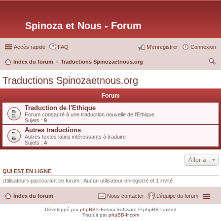
Spinoza et Nous - Forum
Accès rapide
FAQ
M’enregistrer
Connexion
Index du forum
Traductions Spinozaetnous.org
ec
Traductions Spinozaetnous.org
her
Forum
ch
Traduction de l'Ethique
er
Forum consacré à une traduction nouvelle de l'Ethique.
Sujets :
9
Autres traductions
Autres textes latins intéressants à traduire
Sujets :
4
Aller à
QUI EST EN LIGNE
Utilisateurs parcourant ce forum : Aucun utilisateur enregistré et 1 invité
Index du forum
Nous contacter
L’équipe du forum
Développé par
phpBB
® Forum Software © phpBB Limited
Traduit par
phpBB-fr.com