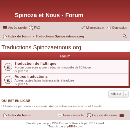
Spinoza et Nous - Forum
Accès rapide
FAQ
M’enregistrer
Connexion
Index du forum
Traductions Spinozaetnous.org
ec
Traductions Spinozaetnous.org
her
Forum
ch
Traduction de l'Ethique
er
Forum consacré à une traduction nouvelle de l'Ethique.
Sujets :
9
Autres traductions
Autres textes latins intéressants à traduire
Sujets :
4
Aller à
QUI EST EN LIGNE
Utilisateurs parcourant ce forum : Aucun utilisateur enregistré et 1 invité
Index du forum
Nous contacter
L’équipe du forum
Développé par
phpBB
® Forum Software © phpBB Limited
Traduit par
phpBB-fr.com