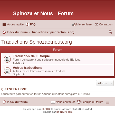
Spinoza et Nous - Forum
Accès rapide
FAQ
M’enregistrer
Connexion
Index du forum
Traductions Spinozaetnous.org
ec
Traductions Spinozaetnous.org
her
Forum
ch
Traduction de l'Ethique
er
Forum consacré à une traduction nouvelle de l'Ethique.
Sujets :
9
Autres traductions
Autres textes latins intéressants à traduire
Sujets :
4
Aller à
QUI EST EN LIGNE
Utilisateurs parcourant ce forum : Aucun utilisateur enregistré et 1 invité
Index du forum
Nous contacter
L’équipe du forum
Développé par
phpBB
® Forum Software © phpBB Limited
Traduit par
phpBB-fr.com