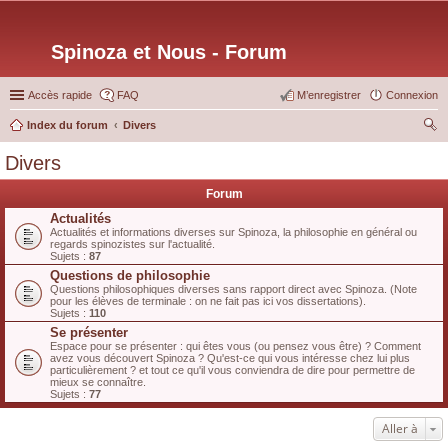
Spinoza et Nous - Forum
Accès rapide
FAQ
M’enregistrer
Connexion
Index du forum
Divers
ec
Divers
her
Forum
ch
Actualités
er
Actualités et informations diverses sur Spinoza, la philosophie en général ou
regards spinozistes sur l'actualité.
Sujets :
87
Questions de philosophie
Questions philosophiques diverses sans rapport direct avec Spinoza. (Note
pour les élèves de terminale : on ne fait pas ici vos dissertations).
Sujets :
110
Se présenter
Espace pour se présenter : qui êtes vous (ou pensez vous être) ? Comment
avez vous découvert Spinoza ? Qu'est-ce qui vous intéresse chez lui plus
particulièrement ? et tout ce qu'il vous conviendra de dire pour permettre de
mieux se connaître.
Sujets :
77
Aller à