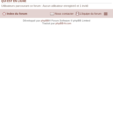
QUI EST EN LIGNE
Utilisateurs parcourant ce forum : Aucun utilisateur enregistré et 1 invité
Index du forum
Nous contacter
L’équipe du forum
Développé par
phpBB
® Forum Software © phpBB Limited
Traduit par
phpBB-fr.com