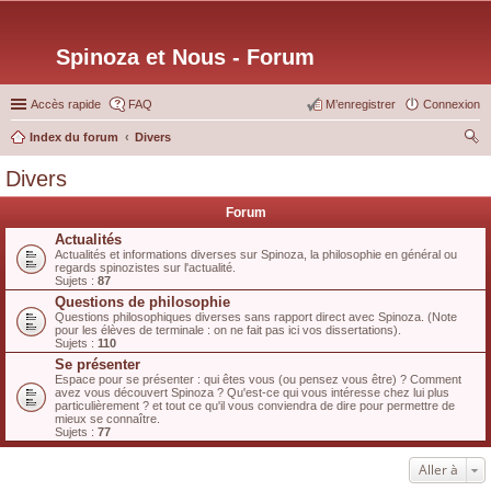
Spinoza et Nous - Forum
Accès rapide
FAQ
M’enregistrer
Connexion
Index du forum
Divers
ec
Divers
her
Forum
ch
Actualités
er
Actualités et informations diverses sur Spinoza, la philosophie en général ou
regards spinozistes sur l'actualité.
Sujets :
87
Questions de philosophie
Questions philosophiques diverses sans rapport direct avec Spinoza. (Note
pour les élèves de terminale : on ne fait pas ici vos dissertations).
Sujets :
110
Se présenter
Espace pour se présenter : qui êtes vous (ou pensez vous être) ? Comment
avez vous découvert Spinoza ? Qu'est-ce qui vous intéresse chez lui plus
particulièrement ? et tout ce qu'il vous conviendra de dire pour permettre de
mieux se connaître.
Sujets :
77
Aller à