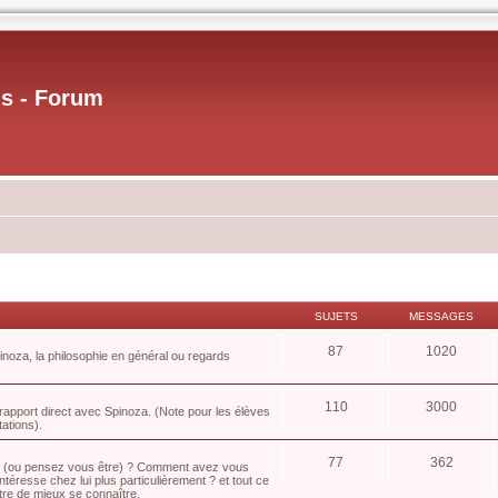
us - Forum
SUJETS
MESSAGES
87
1020
pinoza, la philosophie en général ou regards
110
3000
apport direct avec Spinoza. (Note pour les élèves
tations).
77
362
us (ou pensez vous être) ? Comment avez vous
téresse chez lui plus particulièrement ? et tout ce
tre de mieux se connaître.