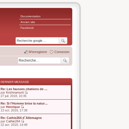
Documentation
Ancien site
Facebook
M’enregistrer
Connexion
DERNIER MESSAGE
Re: Les fausses citations de …
par
Krishnamurti
V
27 juil. 2018, 10:35
o
i
Re: Si l'Homme brise la natur…
r
par
Henrique
l
V
13 oct. 2019, 17:38
e
o
d
i
Re: Cathie264 d´Allemagne
e
r
par
Cathie264
r
l
V
22 avr. 2019, 14:48
n
e
o