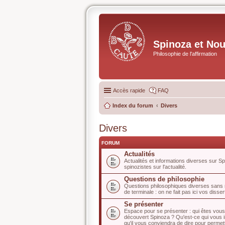
Spinoza et No
Philosophie de l'affirmation
Accès rapide
FAQ
Index du forum
Divers
Divers
FORUM
Actualités
Actualités et informations diverses sur S
spinozistes sur l'actualité.
Questions de philosophie
Questions philosophiques diverses sans r
de terminale : on ne fait pas ici vos disser
Se présenter
Espace pour se présenter : qui êtes vo
découvert Spinoza ? Qu'est-ce qui vous in
qu'il vous conviendra de dire pour permet